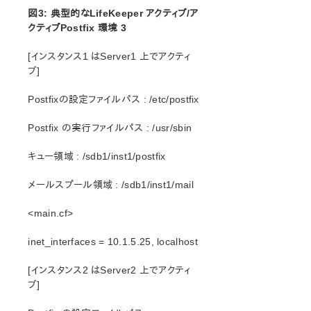
VMDK as Shared Storage Recovery Kit 管理ガイド
図3: 典型的なLifeKeeper アクティブ/ア
クティブPostfix 環境 3
パラメーター一覧
[インスタンス1 はServer1 上でアクティ
Recovery Kit for EC2パラメーター一覧
ブ]
IPパラメーター一覧
LB Health Checkパラメーター一覧
Postfixの設定ファイルパス : /etc/postfix
MQパラメーター一覧
NFSパラメーター一覧
Postfix の実行ファイルパス : /usr/sbin
Recovery Kit for Oracle Cloud Infrastructure パラメータ
ー一覧
キュー領域 : /sdb1/inst1/postfix
Oracleパラメーター一覧
メールスプール領域 : /sdb1/inst1/mail
PostgreSQLパラメーター一覧
Quorumパラメーター一覧
<main.cf>
Route53 パラメーター一覧
SAPパラメーター一覧
inet_interfaces = 10.1.5.25, localhost
DataKeeperパラメータ一覧
Standby Node Health Checkパラメーター一覧
[インスタンス2 はServer2 上でアクティ
ブ]
SAP HANAパラメーター一覧
SAP MaxDBパラメーター一覧