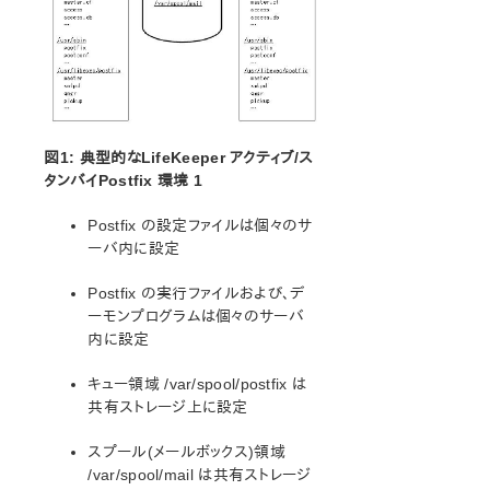
オープンソースパッケージ
既知の問題
テクニカルノート
アップデート
LifeKeeper for Linux スタートアップガイド
図1: 典型的なLifeKeeper アクティブ/ス
タンバイPostfix 環境 1
LifeKeeper for Linux インストレーションガイド
LifeKeeper ソフトウェアのパッケージ
Postfix の設定ファイルは個々のサ
LifeKeeper 環境のプランニング
ーバ内に設定
LifeKeeper 環境のセットアップ
LifeKeeperソフトウェアのインストール
Postfix の実行ファイルおよび、デ
ーモンプログラムは個々のサーバ
セットアップスクリプトの操作
内に設定
LifeKeeper インストールの確認
LifeKeeperのアップデート
キュー領域 /var/spool/postfix は
LifeKeeper を使用したノードの OS / カーネルのアップデ
共有ストレージ上に設定
ート (OS パッチ適用)
スプール(メールボックス)領域
LifeKeeper for Linux テクニカルドキュメンテーション
/var/spool/mail は共有ストレージ