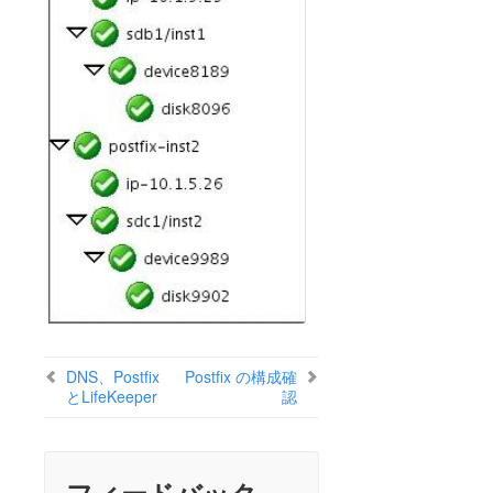
Replicated Storage
LifeKeeper Single Server Protection
LifeKeeper Single Server Protection for Linuxリリースノ
ート
はじめに
LifeKeeper Single Server Protection インストレーションガ
イド
LifeKeeper Single Server Protection テクニカルドキュメ
ンテーション
プロダクトライフサイクル
LifeKeeper Web Management Console (LKWMC)
アーキテクチャー
DNS、Postfix
Postfix の構成確
動作環境
とLifeKeeper
認
クイックスタートガイド
GUI
既知の問題と制限事項
フィードバック