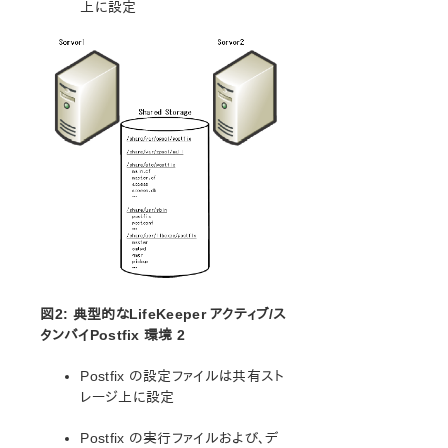
ドキュメンテーションについて
上に設定
lkbackup
LifeKeeper
SIOS DataKeeper for Linux
コマンドラインインターフェース
Application Recovery Kit
Apache Recovery Kit 管理ガイド
DB2 Recovery Kit 管理ガイド
Recovery Kit for EC2™ 管理ガイド
LB Health Check Kit管理ガイド
Logical Volume Manager Recovery Kit 管理ガイド
IP Recovery Kit 管理ガイド
MySQL Recovery Kit 管理ガイド
図2: 典型的なLifeKeeper アクティブ/ス
タンバイPostfix 環境 2
WebSphere MQ Recovery Kit 管理ガイド
NAS Recovery Kit 管理ガイド
Postfix の設定ファイルは共有スト
NFS Recovery Kit 管理ガイド
レージ上に設定
Recovery Kit for Oracle® Cloud Infrastructure 管理ガイ
ド
Postfix の実行ファイルおよび、デ