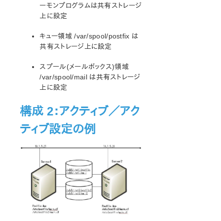
Oracle® Recovery Kit 管理ガイド
ーモンプログラムは共有ストレージ
PostgreSQL Recovery Kit 管理ガイド
上に設定
Postfix Recovery Kit 管理ガイド
キュー領域 /var/spool/postfix は
Postfix ハードウェア要件とソフトウェア要件
共有ストレージ上に設定
LifeKeeper for Linux Postfix Recovery Kit の設定
Postfix の保護対象
スプール(メールボックス)領域
Postfix の設定要件
/var/spool/mail は共有ストレージ
ポート定義とPostfix Recovery Kit
上に設定
DNS、Postfix とLifeKeeper
構成例
構成 2：アクティブ／アク
Postfix の構成確認
ティブ設定の例
Postfix トラブルシューティング
Quick Service Protection (QSP) Recovery Kit
Recovery Kit for Route 53™ 管理ガイド
Samba Recovery Kit 管理ガイド
SAP Recovery Kit 管理ガイド
SAP HANA Recovery Kit 管理ガイド
SAP MaxDB Recovery Kit 管理ガイド
Sybase Recovery Kit 管理ガイド