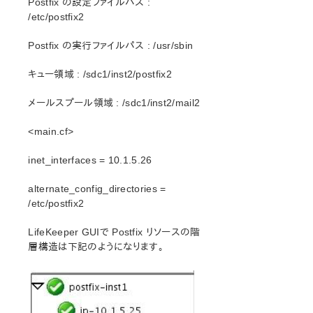
Postfix の設定ファイルパス :
/etc/postfix2
エラーコード一覧
総合メッセージカタログ
Postfix の実行ファイルパス : /usr/sbin
LifeKeeper for Linuxサポートマトリックス
キュー領域 : /sdc1/inst2/postfix2
メールスプール領域 : /sdc1/inst2/mail2
サポートストレージ
<main.cf>
LifeKeeper for Linux 評価ガイド
DataKeeper for Linux 評価ガイド
inet_interfaces = 10.1.5.26
クラウド環境向けLifeKeeper for Linux 評価ガイド
alternate_config_directories =
Quick Start Guides
/etc/postfix2
AWS Direct Connect クイックスタートガイド
LifeKeeper GUIで Postfix リソースの階
Microsoft Azure クイックスタートガイド
層構造は下記のようになります。
AWS Transit Gatewayを使用したLifeKeeperクラスターと
クライアント間接続クイックスタートガイド
AWS VPC ピアリング接続を使用した複数 VPC クラスタ
ー構成クイックスタートガイド
Apache/MySQL Cluster Using Both Shared and