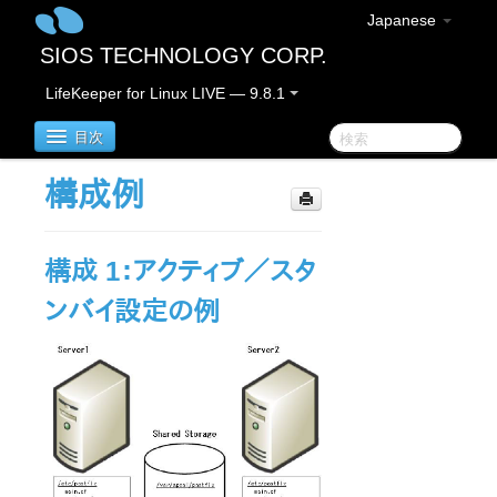
Japanese
SIOS TECHNOLOGY CORP.
LifeKeeper for Linux LIVE — 9.8.1
目次
構成例
LifeKeeper for Linux
構成 1：アクティブ／スタ
LifeKeeper for Linux リリースノート
重要なお知らせ
ンバイ設定の例
概要
新機能
バグの修正 / Hotfixes
廃止された機能
LifeKeeperコンポーネント
システム要件
ストレージとアダプタのオプション