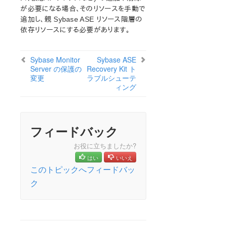
オープンソースパッケージ
が必要になる場合、そのリソースを手動で
既知の問題
追加し、親 Sybase ASE リソース階層の
テクニカルノート
依存リソースにする必要があります。
アップデート
Sybase Monitor
Sybase ASE
LifeKeeper for Linux スタートアップガイド
Server の保護の
Recovery Kit ト
変更
ラブルシューテ
ィング
LifeKeeper for Linux インストレーションガイド
LifeKeeper ソフトウェアのパッケージ
LifeKeeper 環境のプランニング
LifeKeeper 環境のセットアップ
フィードバック
LifeKeeperソフトウェアのインストール
お役に立ちましたか?
セットアップスクリプトの操作
はい
いいえ
LifeKeeper インストールの確認
このトピックへフィードバッ
LifeKeeperのアップデート
ク
LifeKeeper を使用したノードの OS / カーネルのアップデ
ート (OS パッチ適用)
LifeKeeper for Linux テクニカルドキュメンテーション