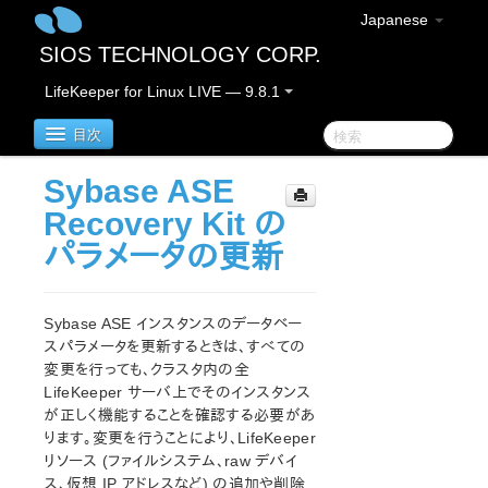
Japanese
SIOS TECHNOLOGY CORP.
LifeKeeper for Linux LIVE — 9.8.1
目次
Sybase ASE
LifeKeeper for Linux
Recovery Kit の
パラメータの更新
LifeKeeper for Linux リリースノート
重要なお知らせ
概要
Sybase ASE インスタンスのデータベー
新機能
スパラメータを更新するときは、すべての
バグの修正 / Hotfixes
変更を行っても、クラスタ内の全
廃止された機能
LifeKeeper サーバ上でそのインスタンス
が正しく機能することを確認する必要があ
LifeKeeperコンポーネント
ります。変更を行うことにより、LifeKeeper
システム要件
リソース (ファイルシステム、raw デバイ
ストレージとアダプタのオプション
ス、仮想 IP アドレスなど) の追加や削除