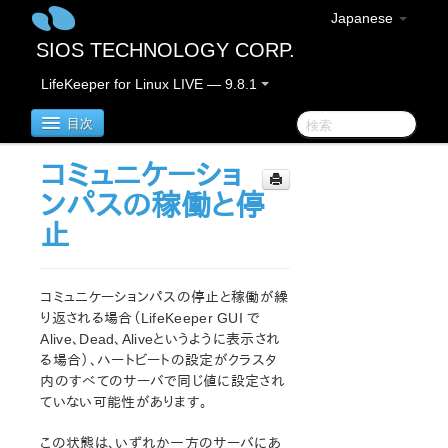
Japanese
SIOS TECHNOLOGY CORP.
LifeKeeper for Linux LIVE — 9.8.1
目次
コミュニケーショ
LifeKeeper for Linux
ンパスの稼働と停
止
LifeKeeper for Linux リリースノート
重要なお知らせ
概要
コミュニケーションパスの停止と稼働が繰
新機能
り返される場合（LifeKeeper GUI で
バグの修正 / Hotfixes
Alive、Dead、Aliveというように表示され
廃止された機能
る場合）、ハートビートの設定がクラスタ
内のすべてのサーバで同じ値に設定され
LifeKeeperコンポーネント
ていない可能性があります。
システム要件
ストレージとアダプタのオプション
この状態は、いずれか一方のサーバにあ