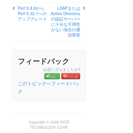
ドキュメンテーションについて
Perl 5.8.8から
LDAPまたは
lkbackup
Perl 5.32.1への
Active Directory
LifeKeeper
アップグレード
の認証サーバー
はじめに
に十分な可用性
がない場合の通
インストールと設定
信障害
LifeKeeper 管理
LifeKeeper User Guide
トラブルシューティング
ソリューション
フィードバック
LifeKeeper が開始するフェイルオーバーの一般的
お役に立ちましたか?
な原因
はい
いいえ
既知の問題と制限
このトピックへフィードバッ
コミュニケーションパスの稼働と停止
ク
LDAPまたはActive Directoryの認証サーバーに十
分な可用性がない場合の通信障害
不完全なリソースの作成
不完全なリソースの優先順位の変更
階層の設定中に共有ストレージが見つからない
Copyright © 2026 SIOS
LifeKeeper サーバ障害からの復旧
TECHNOLOGY CORP.
停止できないプロセスからの復旧