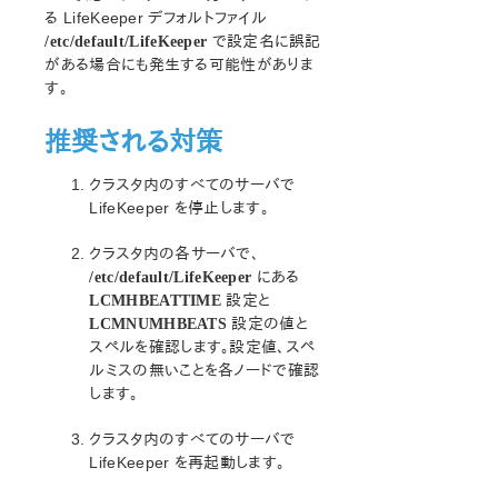
オープンソースパッケージ
る LifeKeeper デフォルトファイル
既知の問題
で設定名に誤記
/etc/default/LifeKeeper
テクニカルノート
がある場合にも発生する可能性がありま
す。
アップデート
推奨される対策
LifeKeeper for Linux スタートアップガイド
クラスタ内のすべてのサーバで
LifeKeeper for Linux インストレーションガイド
LifeKeeper を停止します。
LifeKeeper ソフトウェアのパッケージ
LifeKeeper 環境のプランニング
クラスタ内の各サーバで、
LifeKeeper 環境のセットアップ
にある
/etc/default/LifeKeeper
LifeKeeperソフトウェアのインストール
設定と
LCMHBEATTIME
セットアップスクリプトの操作
設定の値と
LCMNUMHBEATS
スペルを確認します。設定値、スペ
LifeKeeper インストールの確認
ルミスの無いことを各ノードで確認
LifeKeeperのアップデート
します。
LifeKeeper を使用したノードの OS / カーネルのアップデ
ート (OS パッチ適用)
クラスタ内のすべてのサーバで
LifeKeeper を再起動します。
LifeKeeper for Linux テクニカルドキュメンテーション