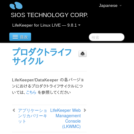
Japanese
SIOS TECHNOLOGY CORP.
LifeKeeper for Linux LIVE — 9.8.1
目次
プロダクトライフ
LifeKeeper for Linux
サイクル
LifeKeeper for Linux リリースノート
重要なお知らせ
LifeKeeper/DataKeeper の各バージョ
概要
ンにおけるプロダクトライフサイクルにつ
いては、
こちら
を参照してください
新機能
バグの修正 / Hotfixes
廃止された機能
アプリケーショ
LifeKeeper Web
LifeKeeperコンポーネント
ンリカバリーキ
Management
ット
Console
システム要件
(LKWMC)
ストレージとアダプタのオプション