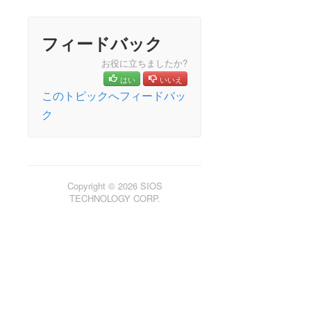
オープンソースパッケージ
既知の問題
フィードバック
テクニカルノート
アップデート
お役に立ちましたか?
はい
いいえ
LifeKeeper for Linux スタートアップガイド
このトピックへフィードバッ
ク
LifeKeeper for Linux インストレーションガイド
LifeKeeper ソフトウェアのパッケージ
LifeKeeper 環境のプランニング
LifeKeeper 環境のセットアップ
Copyright © 2026 SIOS
LifeKeeperソフトウェアのインストール
TECHNOLOGY CORP.
セットアップスクリプトの操作
LifeKeeper インストールの確認
LifeKeeperのアップデート
LifeKeeper を使用したノードの OS / カーネルのアップデ
ート (OS パッチ適用)
LifeKeeper for Linux テクニカルドキュメンテーション