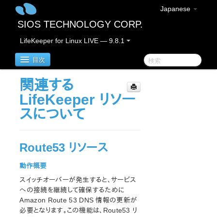
Japanese
SIOS TECHNOLOGY CORP.
LifeKeeper for Linux LIVE — 9.8.1
目次
関連する
LifeKeeper for Linux
LifeKeeper リソー
スについて
LifeKeeper for Linux リリースノート
重要なお知らせ
概要
Route53 リソース
新機能
バグの修正 / Hotfixes
動作概要
廃止された機能
スイッチオーバーが発生すると、サービス
LifeKeeperコンポーネント
への接続を継続して確保するために
システム要件
Amazon Route 53 DNS 情報の更新が
ストレージとアダプタのオプション
必要となります。この機能は、Route53 リ