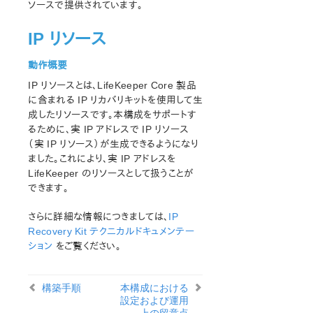
ソースで提供されています。
オープンソースパッケージ
既知の問題
IP リソース
テクニカルノート
アップデート
動作概要
IP リソースとは、LifeKeeper Core 製品
LifeKeeper for Linux スタートアップガイド
に含まれる IP リカバリキットを使用して生
成したリソースです。本構成をサポートす
LifeKeeper for Linux インストレーションガイド
るために、実 IP アドレスで IP リソース
LifeKeeper ソフトウェアのパッケージ
（実 IP リソース）が生成できるようになり
LifeKeeper 環境のプランニング
ました。これにより、実 IP アドレスを
LifeKeeper 環境のセットアップ
LifeKeeper のリソースとして扱うことが
LifeKeeperソフトウェアのインストール
できます。
セットアップスクリプトの操作
さらに詳細な情報につきましては、
IP
LifeKeeper インストールの確認
Recovery Kit テクニカルドキュメンテー
LifeKeeperのアップデート
ション
をご覧ください。
LifeKeeper を使用したノードの OS / カーネルのアップデ
ート (OS パッチ適用)
構築手順
本構成における
LifeKeeper for Linux テクニカルドキュメンテーション
設定および運⽤
上の留意点