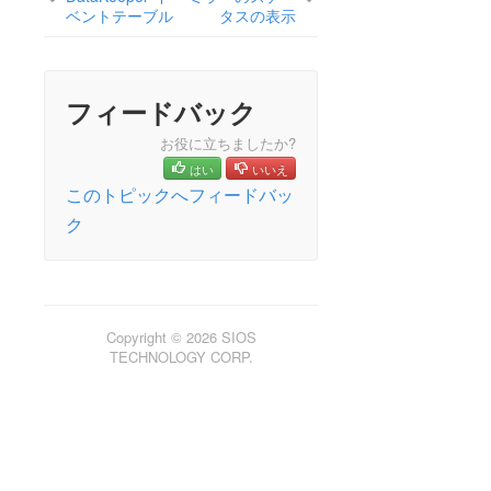
ドキュメンテーションについて
ベントテーブル
タスの表示
lkbackup
LifeKeeper
SIOS DataKeeper for Linux
フィードバック
SIOS DataKeeper for Linux によるミラーリング
SIOS DataKeeper の仕組み
お役に立ちましたか?
インストールと設定
はい
いいえ
SIOS DataKeeper for Linux の管理
このトピックへフィードバッ
DataKeeper で LVM を使用する
ク
Fusion-io を使用するクラスター化
DataKeeper for Linux が保護している領域に対する、
スナップショット機能の利用についての注意事項
DataKeeper for Linuxトラブルシューティング
Copyright © 2026 SIOS
コマンドラインインターフェース
TECHNOLOGY CORP.
Application Recovery Kit
Apache Recovery Kit 管理ガイド
DB2 Recovery Kit 管理ガイド
Recovery Kit for EC2™ 管理ガイド