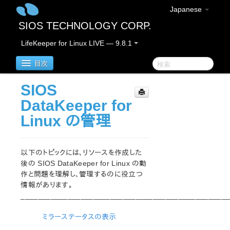
Japanese
SIOS TECHNOLOGY CORP.
LifeKeeper for Linux LIVE — 9.8.1
目次
SIOS
LifeKeeper for Linux
DataKeeper for
Linux の管理
LifeKeeper for Linux リリースノート
重要なお知らせ
概要
以下のトピックには、リソースを作成した
新機能
後の SIOS DataKeeper for Linux の動
バグの修正 / Hotfixes
作と問題を理解し、管理するのに役立つ
廃止された機能
情報があります。
_________________________________________________
LifeKeeperコンポーネント
システム要件
ミラーステータスの表示
ストレージとアダプタのオプション