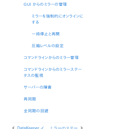
オープンソースパッケージ
GUI からのミラーの管理
既知の問題
テクニカルノート
ミラーを強制的にオンラインに
する
アップデート
一時停止と再開
LifeKeeper for Linux スタートアップガイド
圧縮レベルの設定
LifeKeeper for Linux インストレーションガイド
LifeKeeper ソフトウェアのパッケージ
コマンドラインからのミラー管理
LifeKeeper 環境のプランニング
コマンドラインからのミラーステー
LifeKeeper 環境のセットアップ
タスの監視
LifeKeeperソフトウェアのインストール
セットアップスクリプトの操作
サーバーの障害
LifeKeeper インストールの確認
LifeKeeperのアップデート
再同期
LifeKeeper を使用したノードの OS / カーネルのアップデ
ート (OS パッチ適用)
全同期の回避
LifeKeeper for Linux テクニカルドキュメンテーション
DataKeeper イ
ミラーのステー