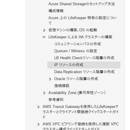
Azure Shared Storageのセットアップ方法
構成情報
Azure 上の LifeKeeper 特有の設定につい
て
仮想マシンの構築、OS の起動
LifeKeeper による HA クラスターの構築
コミュニケーションパスの作成
Quorum / Witness の設定
LB Health Checkリソース階層の作成
IP リソースの作成
Data Replication リソース階層の作成
Oracle リソース階層の作成
接続確認
Availability Zone (高可用性ゾーン）
参考資料
AWS Transit Gatewayを使用したLifeKeeperク
ラスターとクライアント間接続クイックスタートガイ
ド
AWS VPC ピアリング接続を使用した複数 VPC
クラスター構成クイックスタートガイド