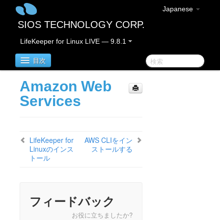
Japanese
SIOS TECHNOLOGY CORP.
LifeKeeper for Linux LIVE — 9.8.1
目次
Amazon Web
LifeKeeper for Linux
Services
LifeKeeper for Linux リリースノート
重要なお知らせ
LifeKeeper for
AWS CLIをイン
概要
Linuxのインス
ストールする
新機能
トール
バグの修正 / Hotfixes
廃止された機能
LifeKeeperコンポーネント
フィードバック
システム要件
ストレージとアダプタのオプション
お役に立ちましたか?