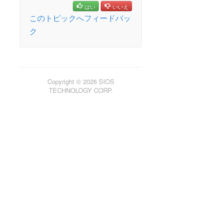
オープンソースパッケージ
はい
いいえ
既知の問題
このトピックへフィードバッ
テクニカルノート
ク
アップデート
LifeKeeper for Linux スタートアップガイド
Copyright © 2026 SIOS
LifeKeeper for Linux インストレーションガイド
TECHNOLOGY CORP.
LifeKeeper ソフトウェアのパッケージ
LifeKeeper 環境のプランニング
LifeKeeper 環境のセットアップ
LifeKeeperソフトウェアのインストール
セットアップスクリプトの操作
LifeKeeper インストールの確認
LifeKeeperのアップデート
LifeKeeper を使用したノードの OS / カーネルのアップデ
ート (OS パッチ適用)
LifeKeeper for Linux テクニカルドキュメンテーション