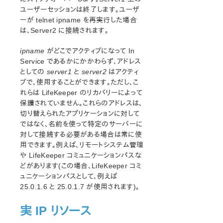
はじめに
ユーザーセッションは終了します。ユーザ
LifeKeeper Single Server Protection インストレーションガ
ーが telnet ipname を再実行した場合
イド
は、Server2 に接続されます。
LifeKeeper Single Server Protection テクニカルドキュメ
ンテーション
ipname
がどこでアクティブになって In
Service であるかにかかわらず、アドレス
プロダクトライフサイクル
としての
server1
と
server2
はアクティ
ブで、使用することができます。ただし、こ
LifeKeeper Web Management Console (LKWMC)
れらは LifeKeeper のリカバリーによって
アーキテクチャー
保護されていません。これらのアドレスは、
切り替えられたアプリケーションに対して
動作環境
ではなく、名前を使って特定のサーバーに
クイックスタートガイド
対して接続する必要がある場合は常に使
GUI
用できます。例えば、リモートシステム管理
既知の問題と制限事項
や LifeKeeper コミュニケーションパスな
どがあります(この場合、LifeKeeper コミ
PDFでダウンロード
ュニケーションパスとして、例えば
25.0.1.6 と 25.0.1.7 が使用されます)。
実 IP リソース