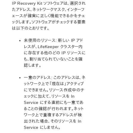
オープンソースパッケージ
IP Recovery Kit ソフトウェアは、選択され
既知の問題
たアドレス、ネットワークマスク、インターフ
ェースが確実に正しく機能できるかをチェ
テクニカルノート
ックします。ソフトウェアがチェックする要素
アップデート
は以下のとおりです。
LifeKeeper for Linux スタートアップガイド
未使用のリソース: 新しい IP アド
レスが、LifeKeeper クラスター内
LifeKeeper for Linux インストレーションガイド
に存在する他のどの IP リソースに
LifeKeeper ソフトウェアのパッケージ
も、割り当てられていないことを確
LifeKeeper 環境のプランニング
認します。
LifeKeeper 環境のセットアップ
一意のアドレス: このアドレスは、ネ
LifeKeeperソフトウェアのインストール
ットワーク上で「現在は」アクティブ
セットアップスクリプトの操作
にできません。リソース作成中のチ
LifeKeeper インストールの確認
ェックに加えて、リソースを In
LifeKeeperのアップデート
Service にする直前にも一意であ
LifeKeeper を使用したノードの OS / カーネルのアップデ
ることの確認が行われます。ネット
ート (OS パッチ適用)
ワーク上で重複するアドレスが検
出された場合、そのリソースを In
LifeKeeper for Linux テクニカルドキュメンテーション
Service にしません。