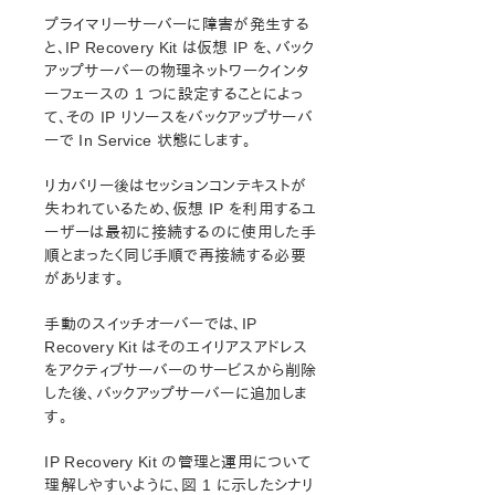
ドキュメンテーションについて
プライマリーサーバーに障害が発生する
lkbackup
と、IP Recovery Kit は仮想 IP を、バック
LifeKeeper
アップサーバーの物理ネットワークインタ
SIOS DataKeeper for Linux
ーフェースの 1 つに設定することによっ
コマンドラインインターフェース
て、その IP リソースをバックアップサーバ
ーで In Service 状態にします。
Application Recovery Kit
リカバリー後はセッションコンテキストが
Apache Recovery Kit 管理ガイド
失われているため、仮想 IP を利用するユ
DB2 Recovery Kit 管理ガイド
ーザーは最初に接続するのに使用した手
Recovery Kit for EC2™ 管理ガイド
順とまったく同じ手順で再接続する必要
LB Health Check Kit管理ガイド
があります。
Logical Volume Manager Recovery Kit 管理ガイド
IP Recovery Kit 管理ガイド
手動のスイッチオーバーでは、IP
IP Recovery Kit 運用の原則
Recovery Kit はそのエイリアスアドレス
をアクティブサーバーのサービスから削除
IP Recovery Kit の要件
した後、バックアップサーバーに追加しま
IP Recovery Kit の設定
す。
IP Recovery Kit (IPv4) 処理概要
MySQL Recovery Kit 管理ガイド
IP Recovery Kit の管理と運用について
WebSphere MQ Recovery Kit 管理ガイド
理解しやすいように、図 1 に示したシナリ