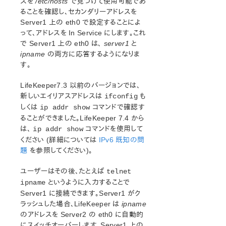
スを
/etc/hosts
で見つけて使用可能であ
ることを確認し、セカンダリーアドレスを
サポートストレージ
Server1 上の eth0 で設定することによ
って、アドレスを In Service にします。これ
LifeKeeper for Linux 評価ガイド
で Server1 上の eth0 は、
server1
と
DataKeeper for Linux 評価ガイド
ipname
の両方に応答するようになりま
クラウド環境向けLifeKeeper for Linux 評価ガイド
す。
Quick Start Guides
LifeKeeper7.3 以前のバージョンでは、
新しいエイリアスアドレスは
も
ifconfig
AWS Direct Connect クイックスタートガイド
しくは
コマンドで確認す
ip addr show
Microsoft Azure クイックスタートガイド
ることができました。LifeKeeper 7.4 から
AWS Transit Gatewayを使用したLifeKeeperクラスターと
は、
コマンドを使用して
ip addr show
クライアント間接続クイックスタートガイド
ください (詳細については
IPv6 既知の問
AWS VPC ピアリング接続を使用した複数 VPC クラスタ
題
を参照してください)。
ー構成クイックスタートガイド
Apache/MySQL Cluster Using Both Shared and
ユーザーはその後、たとえば
telnet
Replicated Storage
というように入力することで
ipname
Server1 に接続できます。Server1 がク
LifeKeeper Single Server Protection
ラッシュした場合、LifeKeeper は
ipname
LifeKeeper Single Server Protection for Linuxリリースノ
のアドレスを Server2 の eth0 に自動的
ート
にスイッチオーバーします。Server1 上の