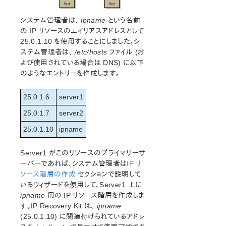
LB Health Checkパラメーター一覧
MQパラメーター一覧
システム管理者は、
ipname
という名前
NFSパラメーター一覧
の IP リソースのエイリアスアドレスとして
Recovery Kit for Oracle Cloud Infrastructure パラメータ
25.0.1.10 を使用することにしました。シ
ー一覧
ステム管理者は、
/etc/hosts
ファイル (お
Oracleパラメーター一覧
よび使用されている場合は DNS) に以下
のようなエントリーを作成します。
PostgreSQLパラメーター一覧
Quorumパラメーター一覧
25.0.1.6
server1
Route53 パラメーター一覧
SAPパラメーター一覧
25.0.1.7
server2
DataKeeperパラメータ一覧
25.0.1.10
ipname
Standby Node Health Checkパラメーター一覧
SAP HANAパラメーター一覧
Server1 がこのリソースのプライマリーサ
SAP MaxDBパラメーター一覧
ーバーであれば、システム管理者は
IP リ
ソース階層の作成
セクションで説明して
エラーコード一覧
いるウィザードを使用して、Server1 上に
総合メッセージカタログ
ipname
用の IP リソース階層を作成しま
す。IP Recovery Kit は、
ipname
(25.0.1.10) に関連付けられているアドレ
LifeKeeper for Linuxサポートマトリックス