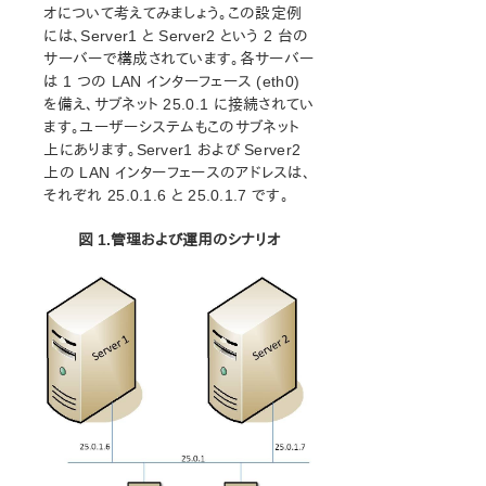
NAS Recovery Kit 管理ガイド
オについて考えてみましょう。この設定例
には、Server1 と Server2 という 2 台の
NFS Recovery Kit 管理ガイド
サーバーで構成されています。各サーバー
Recovery Kit for Oracle® Cloud Infrastructure 管理ガイ
は 1 つの LAN インターフェース (eth0)
ド
を備え、サブネット 25.0.1 に接続されてい
Oracle® Recovery Kit 管理ガイド
ます。ユーザーシステムもこのサブネット
PostgreSQL Recovery Kit 管理ガイド
上にあります。Server1 および Server2
Postfix Recovery Kit 管理ガイド
上の LAN インターフェースのアドレスは、
Quick Service Protection (QSP) Recovery Kit
それぞれ 25.0.1.6 と 25.0.1.7 です。
Recovery Kit for Route 53™ 管理ガイド
Samba Recovery Kit 管理ガイド
図 1.管理および運用のシナリオ
SAP Recovery Kit 管理ガイド
SAP HANA Recovery Kit 管理ガイド
SAP MaxDB Recovery Kit 管理ガイド
Sybase Recovery Kit 管理ガイド
VMDK as Shared Storage Recovery Kit 管理ガイド
パラメーター一覧
Recovery Kit for EC2パラメーター一覧
IPパラメーター一覧