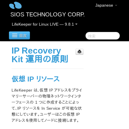
Japanese
SIOS TECHNOLOGY CORP.
LifeKeeper for Linux LIVE — 9.8.1
目次
IP Recovery
LifeKeeper for Linux
Kit 運用の原則
LifeKeeper for Linux リリースノート
重要なお知らせ
仮想 IP リソース
概要
新機能
LifeKeeper は、仮想 IP アドレスをプライ
マリーサーバーの物理ネットワークインタ
バグの修正 / Hotfixes
ーフェースの 1 つに作成することによっ
廃止された機能
て、IP リソースを In Service が可能な状
LifeKeeperコンポーネント
態にしています。ユーザーはこの仮想 IP
システム要件
アドレスを使用してノードに接続します。
ストレージとアダプタのオプション