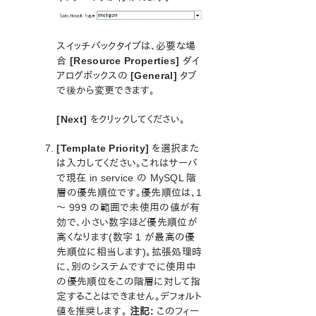
動作環境
クイックスタートガイド
GUI
スイッチバックタイプは、必要な場
既知の問題と制限事項
合
[Resource Properties]
ダイ
アログボックスの
[General]
タブ
で後から変更できます。
PDFでダウンロード
[Next]
をクリックしてください。
[Template Priority]
を選択また
は入力してください。これはサーバ
で現在 in service の MySQL 階
層の優先順位です。優先順位は、1
～ 999 の範囲で未使用の値が有
効で、小さい数字ほど優先順位が
高くなります(数字 1 が最高の優
先順位に相当します)。拡張処理時
に、別のシステムですでに使用中
の優先順位をこの階層に対して指
定することはできません。デフォルト
値を推奨します。
注記:
このフィー