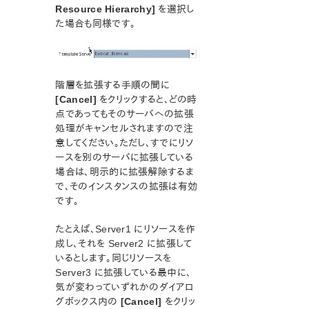
MySQLリソース階層の作成
Resource Hierarchy]
を選択し
MySQLリソース階層の削除
た場合も同様です。
MySQLリソース階層の拡張
MySQLリソース階層の拡張解除
コマンドラインからのMySQLリソースのセットアップ
（LKCLI）
階層を拡張する手順の間に
GUI による手動スイッチオーバの実行
[Cancel]
をクリックすると、どの時
点であってもそのサーバへの拡張
MySQL トラブルシューティング
処理がキャンセルされますので注
MySQL Recovery Kit 処理概要
意してください。ただし、すでにリソ
WebSphere MQ Recovery Kit 管理ガイド
ースを別のサーバに拡張している
NAS Recovery Kit 管理ガイド
場合は、明示的に拡張解除するま
NFS Recovery Kit 管理ガイド
で、そのインスタンスの拡張は有効
Recovery Kit for Oracle® Cloud Infrastructure 管理ガイ
です。
ド
Oracle® Recovery Kit 管理ガイド
たとえば、Server1 にリソースを作
PostgreSQL Recovery Kit 管理ガイド
成し、それを Server2 に拡張して
いるとします。同じリソースを
Postfix Recovery Kit 管理ガイド
Server3 に拡張している最中に、
Quick Service Protection (QSP) Recovery Kit
気が変わっていずれかのダイアロ
Recovery Kit for Route 53™ 管理ガイド
グボックス内の
[Cancel]
をクリッ
Samba Recovery Kit 管理ガイド