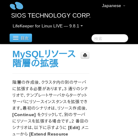
Japanese
SIOS TECHNOLOGY CORP.
LifeKeeper for Linux LIVE — 9.8.1
目次
MySQLリソース
LifeKeeper for Linux
階層の拡張
LifeKeeper for Linux リリースノート
重要なお知らせ
階層の作成後、クラスタ内の別のサーバ
概要
に拡張する必要があります。3 通りのシナ
リオで、テンプレートサーバからターゲット
新機能
サーバにリソースインスタンスを拡張でき
バグの修正 / Hotfixes
ます。最初のシナリオは、リソース作成後、
廃止された機能
[Continue]
をクリックして、別のサーバ
LifeKeeperコンポーネント
にリソースを拡張する場合です。2 番目の
システム要件
シナリオは、以下に示すように
[Edit]
メニ
ストレージとアダプタのオプション
ューから
[Extend Resource