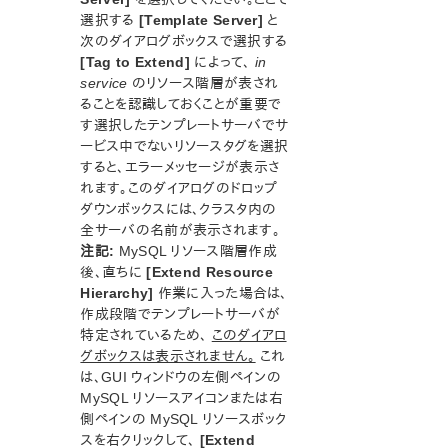
ドキュメンテーションについて
選択する
[Template Server]
と
lkbackup
次のダイアログボックスで選択する
LifeKeeper
[Tag to Extend]
によって、
in
SIOS DataKeeper for Linux
service
のリソース階層が表され
コマンドラインインターフェース
ることを認識しておくことが重要で
す選択したテンプレートサーバでサ
Application Recovery Kit
ービス中でないリソースタグを選択
すると、エラーメッセージが表示さ
Apache Recovery Kit 管理ガイド
れます。このダイアログのドロップ
DB2 Recovery Kit 管理ガイド
ダウンボックスには、クラスタ内の
Recovery Kit for EC2™ 管理ガイド
全サーバの名前が表示されます。
LB Health Check Kit管理ガイド
注記:
MySQL リソース階層作成
Logical Volume Manager Recovery Kit 管理ガイド
後、直ちに
[Extend Resource
IP Recovery Kit 管理ガイド
Hierarchy]
作業に入った場合は、
MySQL Recovery Kit 管理ガイド
作成段階でテンプレートサーバが
特定されているため、
このダイアロ
MySQL Recovery Kitのハードウェアおよびソフトウェア
要件
グボックスは表示されません。
これ
は、GUI ウィンドウの左側ペインの
MySQL Recovery Kit の構成
MySQL リソースアイコンまたは右
MySQLリソース階層の管理
側ペインの MySQL リソースボック
MySQL Recovery Kit の設定タスク
スを右クリックして、
[Extend