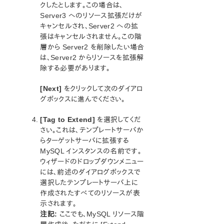
クしたとします。この場合は、
SAP Recovery Kit 管理ガイド
Server3 へのリソース拡張だけが
SAP HANA Recovery Kit 管理ガイド
キャンセルされ、Server2 への拡
SAP MaxDB Recovery Kit 管理ガイド
張はキャンセルされません。この階
層から Server2 を削除したい場合
Sybase Recovery Kit 管理ガイド
は、Server2 からリソースを拡張解
VMDK as Shared Storage Recovery Kit 管理ガイド
除する必要があります。
パラメーター一覧
[Next]
をクリックして次のダイアロ
Recovery Kit for EC2パラメーター一覧
グボックスに進んでください。
IPパラメーター一覧
LB Health Checkパラメーター一覧
[Tag to Extend]
を選択してくだ
さい。これは、テンプレートサーバか
MQパラメーター一覧
らターゲットサーバに拡張する
NFSパラメーター一覧
MySQL インスタンスの名前です。
Recovery Kit for Oracle Cloud Infrastructure パラメータ
ウィザードのドロップダウンメニュー
ー一覧
には、前述のダイアログボックスで
Oracleパラメーター一覧
選択したテンプレートサーバ上に
PostgreSQLパラメーター一覧
作成されたすべてのリソースが表
Quorumパラメーター一覧
示されます。
Route53 パラメーター一覧
注記:
ここでも、MySQL リソース階
SAPパラメーター一覧