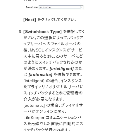
AWS Transit Gatewayを使用したLifeKeeperクラスターと
クライアント間接続クイックスタートガイド
AWS VPC ピアリング接続を使用した複数 VPC クラスタ
[Next]
をクリックしてください。
ー構成クイックスタートガイド
Apache/MySQL Cluster Using Both Shared and
[Switchback Type]
を選択してく
Replicated Storage
ださい。この選択によって、バックア
ップサーバへのフェイルオーバの
LifeKeeper Single Server Protection
後、MySQL インスタンスがサービ
ス中に戻るときに、このサーバにど
LifeKeeper Single Server Protection for Linuxリリースノ
ート
のようにスイッチバックされるのか
が決まります。
[intelligent]
また
はじめに
は
[automatic]
を選択できます。
LifeKeeper Single Server Protection インストレーションガ
[intelligent] の場合、インスタンス
イド
をプライマリ / オリジナルサーバに
LifeKeeper Single Server Protection テクニカルドキュメ
スイッチバックするときに管理者の
ンテーション
介入が必要になります。
[automatic] の場合、プライマリサ
プロダクトライフサイクル
ーバがオンラインに戻り、
LifeKeeper コミュニケーションパ
LifeKeeper Web Management Console (LKWMC)
スを再確立した直後に自動的にス
アーキテクチャー
イッチバックが行われます。