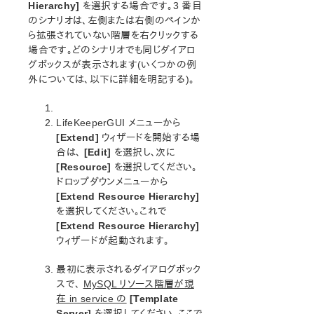
オープンソースパッケージ
Hierarchy]
を選択する場合です。3 番目
のシナリオは、左側または右側のペインか
既知の問題
ら拡張されていない階層を右クリックする
テクニカルノート
場合です。どのシナリオでも同じダイアロ
アップデート
グボックスが表示されます(いくつかの例
外については、以下に詳細を明記する)。
LifeKeeper for Linux スタートアップガイド
LifeKeeper for Linux インストレーションガイド
LifeKeeperGUI メニューから
LifeKeeper ソフトウェアのパッケージ
[Extend]
ウィザードを開始する場
合は、
[Edit]
を選択し、次に
LifeKeeper 環境のプランニング
[Resource]
を選択してください。
LifeKeeper 環境のセットアップ
ドロップダウンメニューから
LifeKeeperソフトウェアのインストール
[Extend Resource Hierarchy]
セットアップスクリプトの操作
を選択してください。これで
LifeKeeper インストールの確認
[Extend Resource Hierarchy]
LifeKeeperのアップデート
ウィザードが起動されます。
LifeKeeper を使用したノードの OS / カーネルのアップデ
ート (OS パッチ適用)
最初に表示されるダイアログボック
スで、
MySQL リソース階層が現
在 in service の
[Template
LifeKeeper for Linux テクニカルドキュメンテーション
Server]
を選択してください。ここで