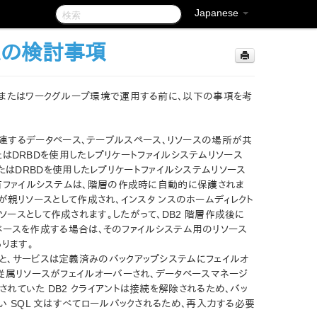
Japanese
定の検討事項
パーティション環境またはワークグループ環境で運用する前に、以下の事項を考
よび関連するデータベース、テーブルスペース、リソースの場所が共
またはDRBDを使用したレプリケートファイルシステムリソース
rまたはDRBDを使用したレプリケートファイルシステムリソース
共有ファイルシステムは、階層の作成時に自動的に保護されま
ャが親リソースとして作成され、インスタ ンスのホームディレクト
ースとして作成されます。したがって、DB2 階層作成後に
ータベースを作成する場合は、そのファイルシステム用のリソース
ります。
と、サービスは定義済みのバックアップシステムにフェイルオ
従属リソースがフェイルオーバーされ、データベースマネージ
れていた DB2 クライアントは接続を解除されるため、バッ
い SQL 文はすべてロールバックされるため、再入力する必要