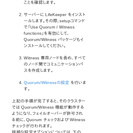
ことを確認します。
サポートストレージ
サーバーに LifeKeeper をインスト
ールします。その際、setupコマンド
LifeKeeper for Linux 評価ガイド
で「Use Quorum / Witness
DataKeeper for Linux 評価ガイド
functions」を有効にして、
クラウド環境向けLifeKeeper for Linux 評価ガイド
Quorum/Witness パッケージもイ
ンストールしてください。
Quick Start Guides
Witness 専用ノードを含め、すべて
AWS Direct Connect クイックスタートガイド
のノード間でコミュニケーションパ
Microsoft Azure クイックスタートガイド
スを作成します。
AWS Transit Gatewayを使用したLifeKeeperクラスターと
クライアント間接続クイックスタートガイド
Quorum/Witnessの設定
を行いま
AWS VPC ピアリング接続を使用した複数 VPC クラスタ
す。
ー構成クイックスタートガイド
Apache/MySQL Cluster Using Both Shared and
上記の手順が完了すると、そのクラスター
Replicated Storage
では Quorum/Witness 機能が動作する
ようになり、フェイルオーバーが許可され
LifeKeeper Single Server Protection
る前に、Quorum チェックおよび Witness
LifeKeeper Single Server Protection for Linuxリリースノ
チェックが行われます。
ート
詳細な設定オプションについては、下の