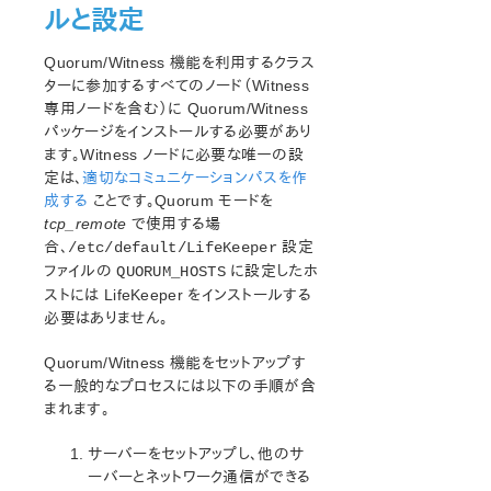
ルと設定
LB Health Checkパラメーター一覧
MQパラメーター一覧
Quorum/Witness 機能を利用するクラス
NFSパラメーター一覧
ターに参加するすべてのノード（Witness
Recovery Kit for Oracle Cloud Infrastructure パラメータ
専用ノードを含む）に Quorum/Witness
ー一覧
パッケージをインストールする必要があり
Oracleパラメーター一覧
ます。Witness ノードに必要な唯一の設
PostgreSQLパラメーター一覧
定は、
適切なコミュニケーションパスを作
Quorumパラメーター一覧
成する
ことです。Quorum モードを
Route53 パラメーター一覧
tcp_remote
で使用する場
合、
設定
/etc/default/LifeKeeper
SAPパラメーター一覧
ファイルの
に設定したホ
QUORUM_HOSTS
DataKeeperパラメーター一覧
ストには LifeKeeper をインストールする
Standby Node Health Checkパラメーター一覧
必要はありません。
SAP HANAパラメーター一覧
SAP MaxDBパラメーター一覧
Quorum/Witness 機能をセットアップす
る一般的なプロセスには以下の手順が含
エラーコード一覧
まれます。
総合メッセージカタログ
サーバーをセットアップし、他のサ
ーバーとネットワーク通信ができる
LifeKeeper for Linuxサポートマトリックス