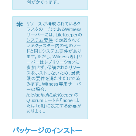
間がかかります。
NFS Recovery Kit 管理ガイド
Recovery Kit for Oracle® Cloud Infrastructure 管理ガイ
ド
*
リソースが構成されているク
Oracle® Recovery Kit 管理ガイド
ラスタの一部であるWitness
PostgreSQL Recovery Kit 管理ガイド
サーバーには、
LifeKeeperの
Postfix Recovery Kit 管理ガイド
システム要件
で定義されて
いるクラスター内の他のノー
Quick Service Protection (QSP) Recovery Kit
ドと同じシステム要件があり
Recovery Kit for Route 53™ 管理ガイド
ます。ただし、Witness専用サ
Samba Recovery Kit 管理ガイド
ーバーはレプリケーションに
参加せず、保護されたリソー
SAP Recovery Kit管理ガイド
スをホストしないため、最低
SAP HANA Recovery Kit 管理ガイド
限の要件を満たすだけで済
SAP MaxDB Recovery Kit 管理ガイド
みます。Witness専用サーバ
ーの場合、
Sybase Recovery Kit 管理ガイド
/etc/default/LifeKeeper
の
VMDK as Shared Storage Recovery Kit 管理ガイド
Quorumモードを「none」ま
たは「off」に設定する必要が
あります。
パラメーター一覧
DRBDパラーメーター一覧
Recovery Kit for EC2パラメーター一覧
パッケージのインストー
IPパラメーター一覧