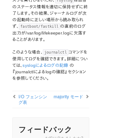
スクを実行しないため、
は自身
rsyslog
のステータス情報を適切に保持せずに終
了します。その結果、ジャーナルログが次
の起動時に正しい場所から読み取られ
ず、
の直前のログ
fastboot/fastkill
出力が/var/log/lifekeeper.logに欠落す
ることがあります。
このような場合、
コマンドを
journalctl
使用してログを確認できます。詳細につい
ては、
syslogによるログの記録
の
『journalctlによるlogの確認』セクション
を参照してください。
I/O フェンシン
majority モード
グ表
フィードバック
お役に立ちましたか?