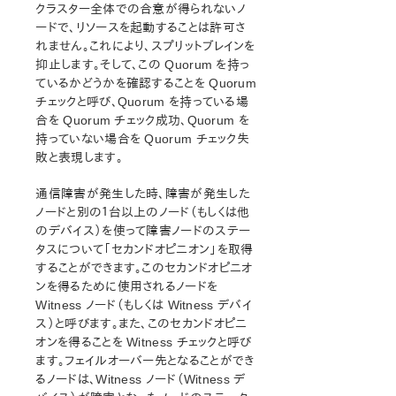
lkbackup
クラスター全体での合意が得られないノ
LifeKeeper
ードで、リソースを起動することは許可さ
はじめに
れません。これにより、スプリットブレインを
抑止します。そして、この Quorum を持っ
インストールと設定
ているかどうかを確認することを Quorum
LifeKeeper の設定手順
チェックと呼び、Quorum を持っている場
SNMP による LifeKeeper イベント転送
合を Quorum チェック成功、Quorum を
LifeKeeper イベントメール通知
持っていない場合を Quorum チェック失
任意の設定作業
敗と表現します。
Linuxの設定
通信障害が発生した時、障害が発生した
ネットワーク設定
ノードと別の１台以上のノード（もしくは他
アプリケーションの設定
のデバイス）を使って障害ノードのステー
ストレージとアダプターの設定
タスについて「セカンドオピニオン」を取得
LifeKeeper I/O フェンシングの概要
することができます。このセカンドオピニオ
SCSI リザベーション
ンを得るために使用されるノードを
リザベーションの無効化
Witness ノード（もしくは Witness デバイ
Quorum/Witness
ス）と呼びます。また、このセカンドオピニ
オンを得ることを Witness チェックと呼び
STONITH
ます。フェイルオーバー先となることができ
Watchdog
るノードは、Witness ノード（Witness デ
I/O フェンシング機能組み合わせ情報