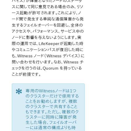
バイス）が障害となったノードのステータ
リソースポリシー管理
スに関して同じ意見である場合のみ、リソ
認証情報の設定
ース起動が許可されます。これにより、ノ
Standby Node Health Check
ード間で発生する単純な通信障害から発
LifeKeeper 管理
生するフェイルオーバーを回避し、全体の
アクセスや、パフォーマンス、サービス中の
LifeKeeper User Guide
ノードに影響を与えないようにします。実
トラブルシューティング
際の運用では、LifeKeeperが起動した時
データレプリケーション
やコミュニケーションパスが復旧した時に
コマンドラインインターフェース
も、Witness ノード（Witness デバイス）に
問い合わせを行います。なお、Witness チ
Application Recovery Kit
ェックを行うのは、Quorum を持っている
Apache Recovery Kit 管理ガイド
ことが前提です。
DB2 Recovery Kit 管理ガイド
Recovery Kit for EC2™ 管理ガイド
*
専用のWitnessノードは1つ
LB Health Check Kit管理ガイド
のクラスターだけで使用する
Logical Volume Manager Recovery Kit 管理ガイド
ことをお勧めしますが、複数
のクラスターで共有すること
IP Recovery Kit 管理ガイド
もできます。ただし、複数のク
MySQL Recovery Kit 管理ガイド
ラスターに同時に障害が発
WebSphere MQ Recovery Kit 管理ガイド
生した場合、フェイルオーバ
ーには通常の構成よりも時
NAS Recovery Kit 管理ガイド