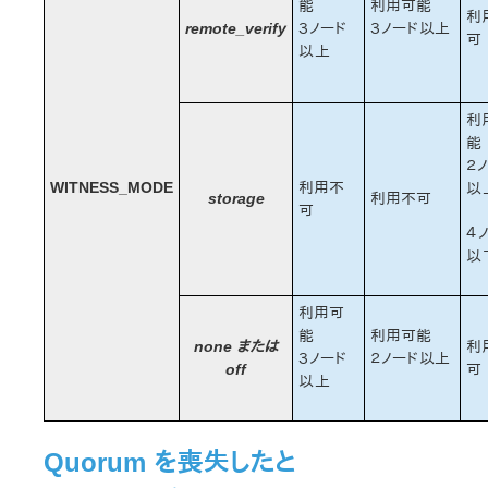
能
利用可能
利
remote_verify
３ノード
３ノード以上
可
以上
利
能
２
WITNESS_MODE
利用不
以
storage
利用不可
可
４
以
利用可
能
利用可能
none または
利
３ノード
２ノード以上
off
可
以上
Quorum を喪失したと