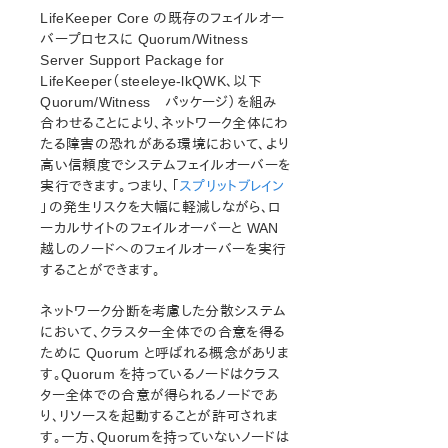
オープンソースパッケージ
LifeKeeper Core の既存のフェイルオー
既知の問題
バープロセスに Quorum/Witness
テクニカルノート
Server Support Package for
LifeKeeper（steeleye-lkQWK、以下
LifeKeeper for Linux スタートアップガイド
Quorum/Witness パッケージ）を組み
合わせることにより、ネットワーク全体にわ
たる障害の恐れがある環境において、より
LifeKeeper for Linux インストレーションガイド
高い信頼度でシステムフェイルオーバーを
LifeKeeper ソフトウェアのパッケージ
実行できます。つまり、「
スプリットブレイン
LifeKeeper 環境のプランニング
」の発生リスクを大幅に軽減しながら、ロ
LifeKeeper 環境のセットアップ
ーカルサイトのフェイルオーバーと WAN
LifeKeeperソフトウェアのインストール
越しのノードへのフェイルオーバーを実行
セットアップスクリプトの操作
することができます。
LifeKeeper インストールの確認
ネットワーク分断を考慮した分散システム
LifeKeeperのアップデート
において、クラスター全体での合意を得る
LifeKeeper を使用したノードの OS / カーネルのアップデ
ために Quorum と呼ばれる概念がありま
ート (OS パッチ適用)
す。Quorum を持っているノードはクラス
ター全体での合意が得られるノードであ
LifeKeeper for Linux テクニカルドキュメンテーション
り、リソースを起動することが許可されま
ドキュメンテーションについて
す。一方、Quorumを持っていないノードは