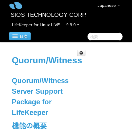
Japanese
SIOS TECHNOLOGY CORP.
LifeKeeper for Linux LIVE — 9.9.0
目次
LifeKeeper for Linux
Quorum/Witness
LifeKeeper for Linuxリリースノート
重要なお知らせ
Quorum/Witness
概要
Server Support
新機能
バグの修正 / Hotfixes
Package for
廃止された機能
LifeKeeper
LifeKeeperコンポーネント
システム要件
機能の概要
ストレージとアダプタのオプション