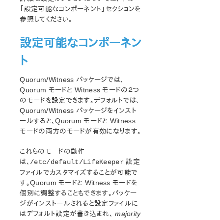
はじめに
「設定可能なコンポーネント」セクションを
参照してください。
LifeKeeper Single Server Protection インストレーションガ
イド
LifeKeeper Single Server Protection テクニカルドキュメ
設定可能なコンポーネン
ンテーション
ト
アプリケーションリカバリーキット
Quorum/Witness パッケージでは、
LifeKeeper Web Management Console (LKWMC)
Quorum モードと Witness モードの２つ
LifeKeeper Web Management Console (LKWMC) リリー
のモードを設定できます。デフォルトでは、
スノート
Quorum/Witness パッケージをインスト
アーキテクチャー
ールすると、Quorum モードと Witness
動作環境
モードの両方のモードが有効になります。
クイックスタートガイド
GUI
これらのモードの動作
は、
設定
/etc/default/LifeKeeper
既知の問題と制限事項
ファイルでカスタマイズすることが可能で
す。Quorum モードと Witness モードを
プロダクトライフサイクル
個別に調整することもできます。パッケー
ジがインストールされると設定ファイルに
PDFでダウンロード
はデフォルト設定が書き込まれ、
majority