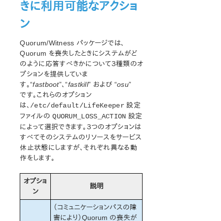
きに利用可能なアクショ
ン
Quorum/Witness パッケージでは、
Quorum を喪失したときにシステムがど
のように応答すべきかについて３種類のオ
プションを提供していま
す。“
fastboot
”、“
fastkill
” および “
osu
”
です。これらのオプション
は、
設定
/etc/default/LifeKeeper
ファイルの
設定
QUORUM_LOSS_ACTION
によって選択できます。３つのオプションは
すべてそのシステムのリソースをサービス
休止状態にしますが、それぞれ異なる動
作をします。
オプショ
説明
ン
（コミュニケーションパスの障
害により）Quorum の喪失が