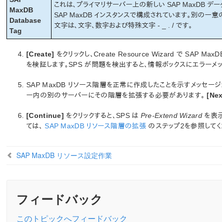
これは、プライマリサーバー上の新しい SAP MaxDB 
MaxDB
SAP MaxDB インスタンスで構成されています。別の
Database
文字は、文字、数字および特殊文字 - _ . / です。
Tag
[Create]
をクリックし、Create Resource Wizard で SA
を検証します。SPS が問題を検出すると、情報ボックスにエラーメ
SAP MaxDB リソース階層を正常に作成したことを示すメッセ
ー内の別のサーバーにその階層を拡張する必要があります。
[Nex
[Continue]
をクリックすると、SPS は
Pre-Extend Wizard
を表示
ては、
SAP MaxDB リソース階層の拡張
のステップ2を参照してく
SAP MaxDB リソース設定作業
フィードバック
このトピックへフィードバック