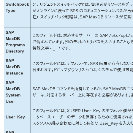
Switchback
ンテリジェントスイッチバックでは、管理者がリソースをプ
Type
がオンラインに戻って SPS のコミュニケーションパスが
注：
スイッチバック戦略は、SAP MaxDB リソースが
SAP
このフィールドは、対応するサーバーの SAP
/etc/opt/s
MaxDB
で含まれています。別のディレクトリパスを入力することも
Programs
特殊文字 - _ . / です。
Directory
SAP
このフィールドには、デフォルトで、SPS 階層が存在しない
MaxDB
含まれます。ドロップダウンリストには、システムで使用可
Instance
SAP
MaxDB
SAP MaxDB コマンドを所有しているか、SAP Max
System
ザーは、対応するサーバー上に存在する必要があります。
User
このフィールドには、XUSER User_Key のデフォルト値が
User_Key
ータベースユーザーのデータを保存するために使用されます
スタンスの組み合わせに対して有効な User_Key を入力
SAP