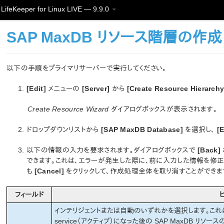
LifeKeeper for Linux LIVE — 9.9.0
SAP MaxDB リソース階層の作成
以下の手順をプライマリサーバーで実行してください。
[Edit]
メニューの
[Server]
から
[Create Resource Hierarchy
Create Resource Wizard
ダイアログボックスが表示されます。
ドロップダウンリストから
[SAP MaxDB Database]
を選択し、
[E
以下の情報の入力を要求されます。ダイアログボックスで
[Back]
できます。これは、エラーが発生した際に、前に入力した情報を修
も
[Cancel]
をクリックして、作成処理全体を取り消すことができま
フィールド
インテリジェントまたは自動のいずれかを選択します。これに
service（アクティブ）になった後の SAP MaxDB 