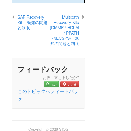
DRBD Recovery Kitの既知の問題 / 制限事項
コミュニケーションパスの稼働と停止
SAP Recovery
Multipath
LDAPまたはActive Directoryの認証サーバーに十
Kit – 既知の問題
Recovery Kits
分な可用性がない場合の通信障害
と制限
(DMMP / HDLM
不完全なリソースの作成
/ PPATH
/NECSPS) - 既
不完全なリソースの優先順位の変更
知の問題と制限
階層の設定中に共有ストレージが見つからない
LifeKeeper サーバ障害からの復旧
停止できないプロセスからの復旧
フィードバック
手動リカバリ時のパニックからの復旧
Out-of-Service 階層の復旧
お役に立ちましたか?
リソースタグ名の制限
はい
いいえ
シリアル (TTY) コンソールの警告
このトピックへフィードバッ
システムが init 状態 S に遷移しているという警告
ク
共有ストレージでスレッドがハングしているというメ
ッセージ
データレプリケーション
コマンドラインインターフェース
Copyright © 2026 SIOS