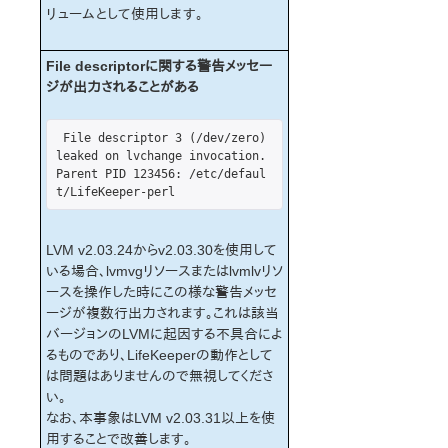
lkbackup
リュームとして使用します。
LifeKeeper
はじめに
File descriptorに関する警告メッセー
インストールと設定
ジが出力されることがある
LifeKeeper 管理
LifeKeeper User Guide
 File descriptor 3 (/dev/zero) 
トラブルシューティング
leaked on lvchange invocation. 
ソリューション
Parent PID 123456: /etc/defaul
t/LifeKeeper-perl 
LifeKeeper が開始するフェイルオーバーの一般的
な原因
既知の問題と制限
LVM v2.03.24からv2.03.30を使用して
インストール – 既知の問題と制限
いる場合、lvmvgリソースまたはlvmlvリソ
LifeKeeper Core – 既知の問題と制限
ースを操作した時にこの様な警告メッセ
インターネット / IP ライセンス - 既知の問題と制
ージが複数行出力されます。これは該当
限
バージョンのLVMに起因する不具合によ
GUI – 既知の問題と制限
るものであり、LifeKeeperの動作として
データレプリケーション – 既知の問題と制限
は問題はありませんので無視してくださ
い。
IPv6 - 既知の問題と制限
なお、本事象はLVM v2.03.31以上を使
Apache - 既知の問題と制限
用することで改善します。
Oracle Recovery Kit – 既知の問題と制限