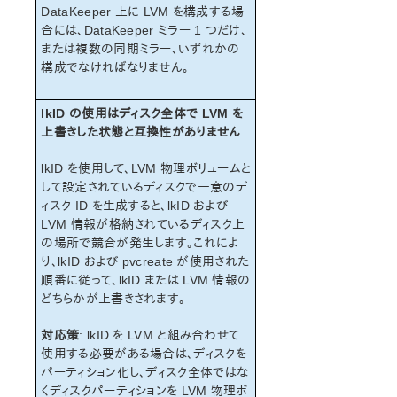
オープンソースパッケージ
DataKeeper 上に LVM を構成する場
既知の問題
合には、DataKeeper ミラー 1 つだけ、
または複数の同期ミラー、いずれかの
テクニカルノート
構成でなければなりません。
LifeKeeper for Linux スタートアップガイド
lkID の使用はディスク全体で LVM を
LifeKeeper for Linux インストレーションガイド
上書きした状態と互換性がありません
LifeKeeper ソフトウェアのパッケージ
lkID を使用して、LVM 物理ボリュームと
LifeKeeper 環境のプランニング
して設定されているディスクで一意のデ
LifeKeeper 環境のセットアップ
ィスク ID を生成すると、lkID および
LifeKeeperソフトウェアのインストール
LVM 情報が格納されているディスク上
セットアップスクリプトの操作
の場所で競合が発生します。これによ
LifeKeeper インストールの確認
り、lkID および pvcreate が使用された
LifeKeeperのアップデート
順番に従って、lkID または LVM 情報の
どちらかが上書きされます。
LifeKeeper を使用したノードの OS / カーネルのアップデ
ート (OS パッチ適用)
対応策
: lkID を LVM と組み合わせて
使用する必要がある場合は、ディスクを
LifeKeeper for Linux テクニカルドキュメンテーション
パーティション化し、ディスク全体ではな
ドキュメンテーションについて
くディスクパーティションを LVM 物理ボ