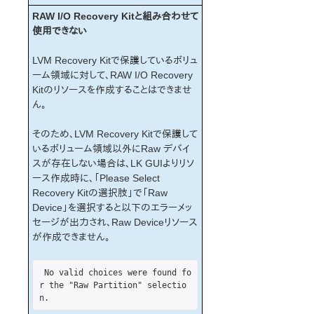
RAW I/O Recovery Kitと組み合わせて
MySQL – 既知の問題と制限
使用できない
NAS Recovery Kit – 既知の問題と制限
NFS Server Recovery Kit – 既知の問題と制
LVM Recovery Kitで保護しているボリュ
限
ーム領域に対して、RAW I/O Recovery
SAP Recovery Kit – 既知の問題と制限
Kitのリソースを作成することはできませ
LVM Recovery Kit – 既知の問題と制限
ん。
Multipath Recovery Kits (DMMP / HDLM /
PPATH /NECSPS) - 既知の問題と制限
そのため、LVM Recovery Kitで保護して
DMMP Recovery Kit – 既知の問題と制限
いるボリューム領域以外にRaw デバイ
DB2 Recovery Kit – 既知の問題と制限
スが存在しない場合は、LK GUIよりリソ
Sybase ASE Recovery Kit – 既知の問題と制
ース作成時に、「Please Select
限
Recovery Kitの選択肢」で「Raw
WebSphere MQ Recovery Kit – 既知の問題
Device」を選択すると以下のエラーメッ
と制限
セージが出力され、Raw Deviceリソース
SAP HANA – 既知の問題と制限
が作成できません。
Recovery Kit for EC2 – 既知の問題と制限
Oracle Cloud Infrastructure (OCI) 上で
 No valid choices were found fo
LifeKeeper を使用する際の既知の問題/制限
r the "Raw Partition" selectio
事項
n. 
Perl 5.8.8からPerl 5.32.1へのアップグレード