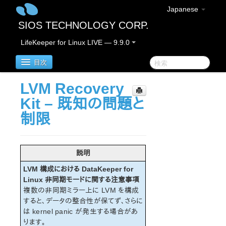
Japanese
SIOS TECHNOLOGY CORP.
LifeKeeper for Linux LIVE — 9.9.0
目次
LVM Recovery
LifeKeeper for Linux
Kit – 既知の問題と
制限
LifeKeeper for Linuxリリースノート
重要なお知らせ
概要
説明
新機能
LVM 構成における DataKeeper for
バグの修正 / Hotfixes
Linux 非同期モードに関する注意事項
廃止された機能
複数の非同期ミラー上に LVM を構成
LifeKeeperコンポーネント
すると、データの整合性が保てず、さらに
システム要件
は kernel panic が発生する場合があ
ストレージとアダプタのオプション
ります。