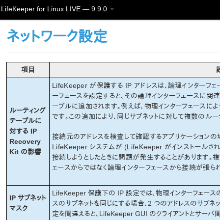
LifeKeeper for Linux LIVE — 9.9.0
ネットワーク設定
項目
LifeKeeper が保護する IP アドレスは、論理インターフ
ーフェースを設定すると、その論理インターフェースに関
ーブルに追加されます。例えば、物理インターフェースに
ルーティング
です。この追加により、同じサブネットに対して複数のルー
テーブルに
対する IP
接続元のアドレスを検査して確認するアプリケーションの
Recovery
LifeKeeper システムが (LifeKeeper がイン
Kit の影響
接続しようとしたときに問題が発生することがあります。複
ェースからではなく論理インターフェースから接続が張ら
LifeKeeper 保護下の IP 設定では、物理インターフェースの 
IP サブネット
スのサブネットを同じにする場合、2 つのアドレスのサブネ
マスク
定を間違えると、LifeKeeper GUI のクライアントと