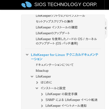
SIOS TECHNOLOGY CORP.
LifeKeeper 環境のプランニング
LifeKeeper 環境のセットアップ
LifeKeeperソフトウェアのインストール
セットアップスクリプトの操作
LifeKeeper インストールの確認
LifeKeeperのアップデート
LifeKeeper を使用したノードの OS / カーネル
のアップデート (OS パッチ適用)
LifeKeeper for Linux テクニカルドキュメンテ
ーション
ドキュメンテーションについて
lkbackup
LifeKeeper
はじめに
インストールと設定
LifeKeeper の設定手順
SNMP による LifeKeeper イベント転送
LifeKeeper イベントメール通知