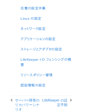
lkbackup
LifeKeeper
任意の設定作業
はじめに
Linux の設定
インストールと設定
LifeKeeper 管理
ネットワーク設定
LifeKeeper User Guide
トラブルシューティング
アプリケーションの設定
データレプリケーション
コマンドラインインターフェース
ストレージとアダプタの設定
LifeKeeper I-O フェンシングの概
Application Recovery Kit
要
Apache Recovery Kit 管理ガイド
DB2 Recovery Kit 管理ガイド
リソースポリシー管理
Recovery Kit for EC2™ 管理ガイド
LB Health Check Kit管理ガイド
認証情報の設定
Logical Volume Manager Recovery Kit 管理ガイド
IP Recovery Kit 管理ガイド
サーバー障害の
LifeKeeper の設
MySQL Recovery Kit 管理ガイド
リカバリーシナ
定手順
WebSphere MQ Recovery Kit 管理ガイド
リオ