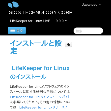
Japanese
SIOS TECHNOLOGY CORP.
LifeKeeper for Linux LIVE — 9.9.0
目次
インストールと設
LifeKeeper for Linux
定
LifeKeeper for Linuxリリースノート
重要なお知らせ
LifeKeeper for Linux
概要
のインストール
新機能
バグの修正 / Hotfixes
LifeKeeper for Linuxソフトウェアのイン
廃止された機能
ストールに関する詳細な手順については、
LifeKeeperコンポーネント
LifeKeeper for Linuxインストールガイド
システム要件
を参照してください。その他の情報につい
ストレージとアダプタのオプション
ては、
LifeKeeper for Linuxリリースノー