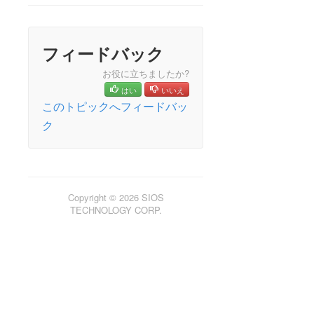
NAS Recovery Kit 管理ガイド
NFS Recovery Kit 管理ガイド
Recovery Kit for Oracle® Cloud Infrastructure 管理ガイ
フィードバック
ド
Oracle® Recovery Kit 管理ガイド
お役に立ちましたか?
PostgreSQL Recovery Kit 管理ガイド
はい
いいえ
Postfix Recovery Kit 管理ガイド
このトピックへフィードバッ
Quick Service Protection (QSP) Recovery Kit
ク
Recovery Kit for Route 53™ 管理ガイド
Samba Recovery Kit 管理ガイド
SAP Recovery Kit管理ガイド
SAP HANA Recovery Kit 管理ガイド
Copyright © 2026 SIOS
SAP MaxDB Recovery Kit 管理ガイド
TECHNOLOGY CORP.
Sybase Recovery Kit 管理ガイド
VMDK as Shared Storage Recovery Kit 管理ガイド
パラメーター一覧
DRBDパラーメーター一覧
Recovery Kit for EC2パラメーター一覧