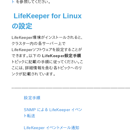
ト
を参照してください。
オープンソースパッケージ
既知の問題
LifeKeeper for Linux
テクニカルノート
の設定
LifeKeeper for Linux スタートアップガイド
LifeKeeper環境がインストールされると、
LifeKeeper for Linux インストレーションガイド
クラスター内の各サーバー上で
LifeKeeperソフトウェアを設定することが
LifeKeeper ソフトウェアのパッケージ
できます。以下の
LifeKeeper設定手順
LifeKeeper 環境のプランニング
トピックに記載の手順に従ってください。こ
LifeKeeper 環境のセットアップ
こには、詳細情報を含む各トピックへのリ
LifeKeeperソフトウェアのインストール
ンクが記載されています。
セットアップスクリプトの操作
LifeKeeper インストールの確認
_________________________________________________
LifeKeeperのアップデート
設定手順
LifeKeeper を使用したノードの OS / カーネルのアップデ
ート (OS パッチ適用)
SNMP による LifeKeeper イベン
ト転送
LifeKeeper for Linux テクニカルドキュメンテーション
ドキュメンテーションについて
LifeKeeper イベントメール通知