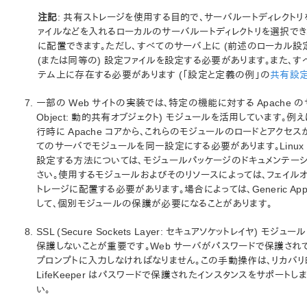
注記
: 共有ストレージを使用する目的で、サーバルートディレクト
ァイルなどを入れるローカルのサーバルートディレクトリを選択でき
に配置できます。ただし、すべてのサーバ上に (前述のローカル設
(または同等の) 設定ファイルを設定する必要があります。また、す
テム上に存在する必要があります (「設定と定義の例」の
共有設
一部の Web サイトの実装では、特定の機能に対する Apache のサポ
Object: 動的共有オブジェクト) モジュールを活用しています。例え
行時に Apache コアから、これらのモジュールのロードとアク
てのサーバでモジュールを同一設定にする必要があります。Linux プ
設定する方法については、モジュールパッケージのドキュメンテーシ
さい。使用するモジュールおよびそのリソースによっては、フェイル
トレージに配置する必要があります。場合によっては、Generic Applic
して、個別モジュールの保護が必要になることがあります。
SSL (Secure Sockets Layer: セキュアソケットレイヤ) 
保護しないことが重要です。Web サーバがパスワードで保護さ
プロンプトに入力しなければなりません。この手動操作は、リカバリ
LifeKeeper はパスワードで保護されたインスタンスをサポー
い。