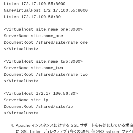
Listen 172.17.100.55:8000
NameVirtualHost 172.17.100.55:8000
Listen 172.17.100.56:80
<Virtualhost site.name_one:8000>
ServerName site.name_one
DocumentRoot /shared/site/name_one
</VirtualHost>
<VirtualHost site.name_two:8000>
ServerName site.name_two
DocumentRoot /shared/site/name_two
</VirtualHost>
<VirtualHost 172.17.100.56:80>
ServerName site.ip
DocumentRoot /shared/site/ip
</VirtualHost>
Apache インスタンスに対する SSL サポートを有効にしている場合、
に SSL Listen ディレクティブ (多くの場合、個別の ssl.co