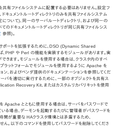
リを共有ファイルシステムに配置する必要はありません。設定フ
、ドキュメントルートディレクトリのみを共有ファイルシステム
定について)、同一のサーバルートディレクトリ、および同一の
べてのドキュメントルートディレクトリが同じ共有ファイルシス
定
参照)。
ートを拡張するために、DSO (Dynamic Shared
ば、PHP や Perl の機能を実装するモジュールがあります。実
セスができます。モジュールを使用する場合は、クラスタ内のすべ
ラットフォームでモジュールを使用するように Apache を
ョン、およびベンダ提供のドキュメンテーションを参照してくだ
オーバを適切に実行するために、一部のオブジェクトを共有ス
ation Recovery Kit、またはカスタムリカバリキットを使用
モジュールを Apache とともに使用する場合は、サーバをパスワードで
れている場合、デーモンを起動するたびに管理者がパスワードを
時間が重要な HAクラスタ環境とは矛盾するため、
トしません。以下のコマンドを使用してパスワードを削除してくださ