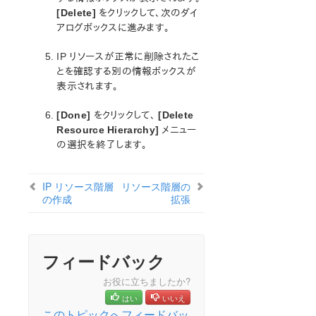
lkbackup
[Delete]
をクリックして、次のダイ
LifeKeeper
アログボックスに進みます。
データレプリケーション
コマンドラインインターフェース
IP リソースが正常に削除されたこ
とを確認する別の情報ボックスが
Application Recovery Kit
表示されます。
Apache Recovery Kit 管理ガイド
[Done]
をクリックして、
[Delete
DB2 Recovery Kit 管理ガイド
Resource Hierarchy]
メニュー
Recovery Kit for EC2™ 管理ガイド
の選択を終了します。
LB Health Check Kit管理ガイド
Logical Volume Manager Recovery Kit 管理ガイド
IP リソース階層
リソース階層の
IP Recovery Kit 管理ガイド
の作成
拡張
IP Recovery Kit 運用の原則
IP Recovery Kit の要件
IP Recovery Kit の設定
フィードバック
IP インターフェースの選択
IP ユーザーシステムのセットアップ
お役に立ちましたか?
一般的な IP プランニングの考慮事項
はい
いいえ
IP のリソース監視と設定に関する考慮事項
このトピックへフィードバッ