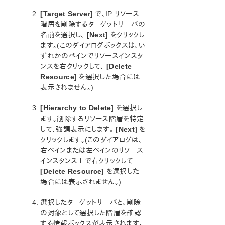
オープンソースパッケージ
[Target Server]
で、IP リソース
既知の問題
階層を削除するターゲットサーバの
テクニカルノート
名前を選択し、
[Next]
をクリックし
ます。(このダイアログボックスは、い
LifeKeeper for Linux スタートアップガイド
ずれかのペインでリソースインスタ
ンスを右クリックして、
[Delete
LifeKeeper for Linux インストレーションガイド
Resource]
を選択した場合には
LifeKeeper ソフトウェアのパッケージ
表示されません。)
LifeKeeper 環境のプランニング
[Hierarchy to Delete]
を選択し
LifeKeeper 環境のセットアップ
ます。削除するリソース階層を特定
LifeKeeperソフトウェアのインストール
して、強調表示にします。
[Next]
を
セットアップスクリプトの操作
クリックします。(このダイアログは、
LifeKeeper インストールの確認
右ペインまたは左ペインのリソース
LifeKeeperのアップデート
インスタンス上で右クリックして
LifeKeeper を使用したノードの OS / カーネルのアップデ
[Delete Resource]
を選択した
ート (OS パッチ適用)
場合には表示されません。)
LifeKeeper for Linux テクニカルドキュメンテーション
選択したターゲットサーバと、削除
の対象として選択した階層を確認
ドキュメンテーションについて
する情報ボックスが表示されます。