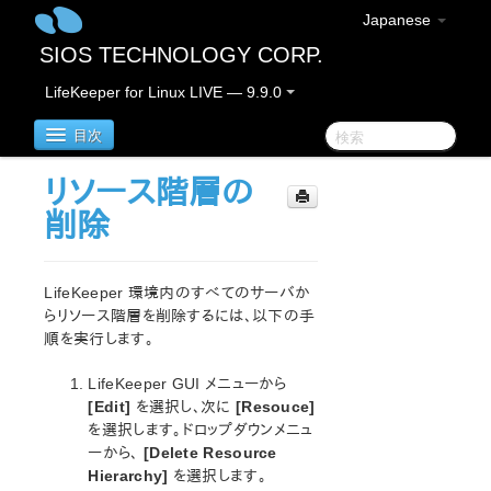
Japanese
SIOS TECHNOLOGY CORP.
LifeKeeper for Linux LIVE — 9.9.0
目次
リソース階層の
LifeKeeper for Linux
削除
LifeKeeper for Linuxリリースノート
重要なお知らせ
LifeKeeper 環境内のすべてのサーバか
概要
らリソース階層を削除するには、以下の手
順を実行します。
新機能
バグの修正 / Hotfixes
LifeKeeper GUI メニューから
廃止された機能
[Edit]
を選択し、次に
[Resouce]
LifeKeeperコンポーネント
を選択します。ドロップダウンメニュ
システム要件
ーから、
[Delete Resource
ストレージとアダプタのオプション
Hierarchy]
を選択します。