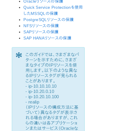
Oracleリソースの保護
オープンソースパッケージ
Quick Service Protectionを使用
既知の問題
したMSSQLの保護
テクニカルノート
PostgreSQLリソースの保護
NFSリソースの保護
LifeKeeper for Linux スタートアップガイド
SAPリソースの保護
SAP HANAリソースの保護
LifeKeeper for Linux インストレーションガイド
LifeKeeper ソフトウェアのパッケージ
*
このガイドでは、さまざまなパ
LifeKeeper 環境のプランニング
ターンを示すために、さまざ
LifeKeeper 環境のセットアップ
まなタイプのIPリソースを使
用します。以下のような異な
LifeKeeperソフトウェアのインストール
るIPリソースタグが見られる
セットアップスクリプトの操作
ことがあります。
LifeKeeper インストールの確認
- ip-10.10.10.10
- ip-10.20.0.10
LifeKeeperのアップデート
- ip-10.20.10.100
LifeKeeper を使用したノードの OS / カーネルのアップデ
- realip
ート (OS パッチ適用)
（IPリソースの構成方法に基
づいて）異なるタグが表示さ
れる場合がありますが、これ
LifeKeeper for Linux テクニカルドキュメンテーション
らの違いは各アプリケーショ
ドキュメンテーションについて
ンまたはサービス（Oracleな