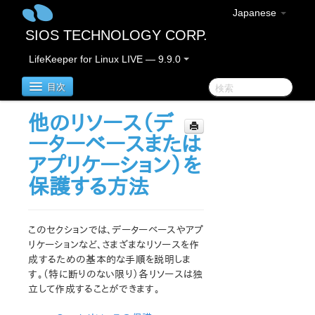
Japanese
SIOS TECHNOLOGY CORP.
LifeKeeper for Linux LIVE — 9.9.0
目次
他のリソース（デ
LifeKeeper for Linux
ーターベースまたは
アプリケーション）を
LifeKeeper for Linuxリリースノート
保護する方法
重要なお知らせ
概要
新機能
このセクションでは、データーベースやアプ
バグの修正 / Hotfixes
リケーションなど、さまざまなリソースを作
廃止された機能
成するための基本的な手順を説明しま
LifeKeeperコンポーネント
す。（特に断りのない限り）各リソースは独
システム要件
立して作成することができます。
ストレージとアダプタのオプション