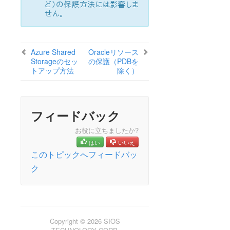
lkbackup
ど）の保護方法には影響しま
せん。
LifeKeeper
データレプリケーション
コマンドラインインターフェース
Azure Shared
Oracleリソース
Storageのセッ
の保護（PDBを
Application Recovery Kit
トアップ方法
除く）
Apache Recovery Kit 管理ガイド
DB2 Recovery Kit 管理ガイド
Recovery Kit for EC2™ 管理ガイド
フィードバック
LB Health Check Kit管理ガイド
Logical Volume Manager Recovery Kit 管理ガイド
お役に立ちましたか?
IP Recovery Kit 管理ガイド
はい
いいえ
MySQL Recovery Kit 管理ガイド
このトピックへフィードバッ
WebSphere MQ Recovery Kit 管理ガイド
ク
NAS Recovery Kit 管理ガイド
NFS Recovery Kit 管理ガイド
Recovery Kit for Oracle® Cloud Infrastructure 管理ガイ
ド
Oracle® Recovery Kit 管理ガイド
Copyright © 2026 SIOS