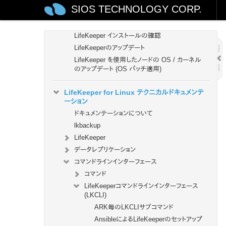
SIOS TECHNOLOGY CORP.
LifeKeeperソフトウェアのインストール
セットアップスクリプトの操作
LifeKeeper インストールの確認
LifeKeeperのアップデート
LifeKeeper を使用したノードの OS / カーネル
のアップデート (OS パッチ適用)
LifeKeeper for Linux テクニカルドキュメンテ
ーション
ドキュメンテーションについて
lkbackup
LifeKeeper
データレプリケーション
コマンドラインインターフェース
コマンド
LifeKeeperコマンドラインインターフェース
(LKCLI)
ARK毎のLKCLIサブコマンド
AnsibleによるLifeKeeperのセットアップ