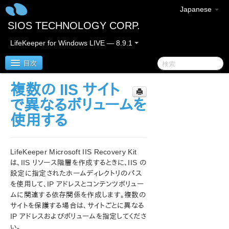
Japanese
SIOS TECHNOLOGY CORP.
LifeKeeper for Windows LIVE — 8.9.1
目次
複数の IIS サイト
LifeKeeper for Windows
で異なるボリュームを
使用する
LifeKeeper for Windows リリースノート
LifeKeeper for Windows クイックスタートガイド
LifeKeeper Microsoft IIS Recovery Kit
は、IIS リソース階層を作成するときに、IIS の
クラウド環境における LifeKeeper for Windows の利用
設定に指定されたホームディレクトリのパス
について
を使用して、IP アドレスとコンテンツボリュー
ムに関連する依存関係を作成します。複数の
LifeKeeper for Windows インストレーションガイド
サイトを保護する場合は、サイトごとに異なる
IP アドレスおよびボリュームを指定してくださ
LifeKeeper for Windows テクニカルドキュメンテーショ
い。