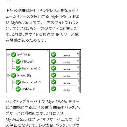
ン
下記の階層は同じ IP アドレスと異なるボリ
総合メッセージカタログ
ュームリソースを使用する MyFTPSite およ
び MyWebSite です。一方のサイトで行うメ
ンテナンスは、もう一方のサイトに影響しま
アプリケーションリカバリーキット
す。これは、両サイトに共通の IP リソース依
Recovery Kit for EC2™ 管理ガイド
存関係があるためです。
Generic ARK for Load Balancer probe reply
LifeKeeper for Windows Microsoft SQL Server
Recovery Kit イントロダクション
LifeKeeper for Windows PostgreSQL Recovery Kit イン
トロダクション
LifeKeeper Oracle Recovery Kit イントロダクション
LifeKeeper Microsoft Internet Information Services
IIS の概要
IIS のインストール
IIS の構成の定義と制限
バックアップサーバ上で
MyFTPSite
をサー
ビス開始にすると、その依存関係もバックアッ
IIS の必要な役割、役割サービス、および機能
プサーバに移動します。これにより、
IIS アクティブ / アクティブ設定
MyWebSite
はプライマリサーバ上でサービ
プライマリとバックアップの指定
ス停止になります。その場合、バックアップサ