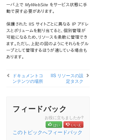
命名規約
ーバ上で
MyWebSite
をサービス状態に手
同一のプライマリ/バックアップ Web サイト
動で戻す必要があります。
安全なサーバの構成
IIS 設定
保護された IIS サイトごとに異なる IP アドレ
スとボリュームを割り当てると、個別管理が
ドキュメントコンテンツの場所
可能になるため、リソースを柔軟に管理でき
複数の IIS サイトで異なるボリュームを使用する
ます。ただし、上記の図のようにそれらをグル
IIS リソースの設定タスク
ープとして管理するほうが適している場合も
IIS リソース階層のテスト
あります。
IIS 階層の管理
IIS のトラブルシューティング
ドキュメントコ
IIS リソースの設
LifeKeeper Recovery Kit for Route 53™ 管理ガイド
ンテンツの場所
定タスク
LifeKeeper for Windows サポートマトリックス
LifeKeeper Single Server Protection for Windows
フィードバック
お役に立ちましたか?
LifeKeeper Single Server Protection for Windows
はい
いいえ
テクニカルドキュメンテーション
このトピックへフィードバック
プロダクトライフサイクル