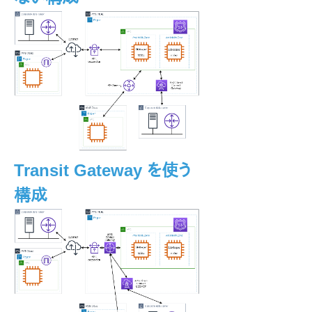
ン
総合メッセージカタログ
アプリケーションリカバリーキット
Recovery Kit for EC2™ 管理ガイド
Generic ARK for Load Balancer probe reply
LifeKeeper for Windows Microsoft SQL Server
Recovery Kit イントロダクション
LifeKeeper for Windows PostgreSQL Recovery Kit イン
トロダクション
Transit Gateway を使う
LifeKeeper Oracle Recovery Kit イントロダクション
構成
LifeKeeper Microsoft Internet Information Services
LifeKeeper Recovery Kit for Route 53™ 管理ガイド
Recovery Kit for Route 53™ の要件
Recovery Kit for Route 53™ の構成例
Recovery Kit for Route 53™ の設定
Recovery Kit for Route 53™トラブルシューティング
Recovery Kit for Route 53™パラメータ一覧