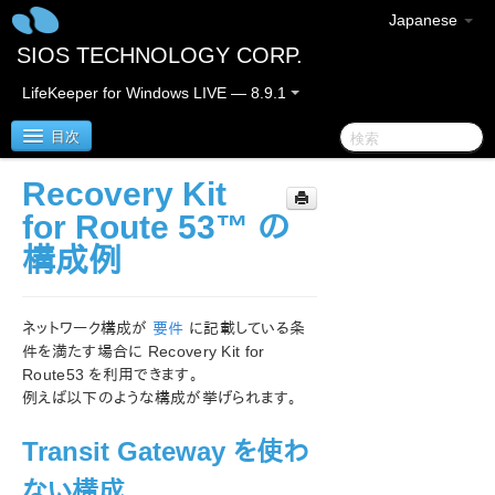
Japanese
SIOS TECHNOLOGY CORP.
LifeKeeper for Windows LIVE — 8.9.1
目次
Recovery Kit
LifeKeeper for Windows
for Route 53™ の
構成例
LifeKeeper for Windows リリースノート
LifeKeeper for Windows クイックスタートガイド
ネットワーク構成が
要件
に記載している条
件を満たす場合に Recovery Kit for
クラウド環境における LifeKeeper for Windows の利用
Route53 を利用できます。
について
例えば以下のような構成が挙げられます。
LifeKeeper for Windows インストレーションガイド
Transit Gateway を使わ
ない構成
LifeKeeper for Windows テクニカルドキュメンテーショ