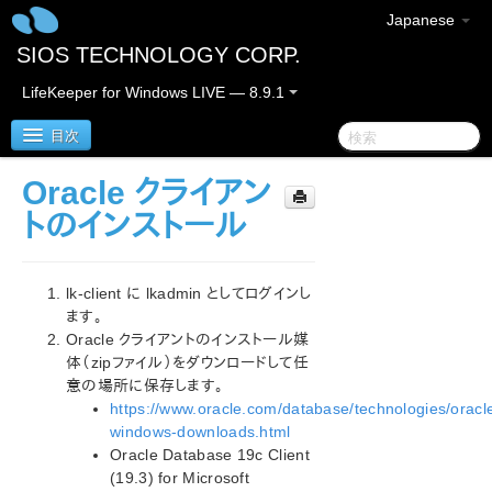
Japanese
SIOS TECHNOLOGY CORP.
LifeKeeper for Windows LIVE — 8.9.1
目次
Oracle クライアン
LifeKeeper for Windows
トのインストール
LifeKeeper for Windows リリースノート
lk-client に lkadmin としてログインし
LifeKeeper for Windows クイックスタートガイド
ます。
Oracle クライアントのインストール媒
体（zipファイル）をダウンロードして任
クラウド環境における LifeKeeper for Windows の利用
について
意の場所に保存します。
https://www.oracle.com/database/technologies/oracl
LifeKeeper for Windows ステップバイステップガイド
（Google Cloud 編）
windows-downloads.html
Oracle Database 19c Client
Google Cloud の概要
(19.3) for Microsoft
構成