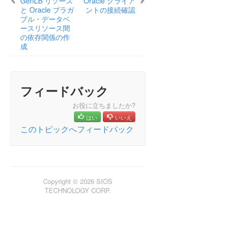
GenLB リソース
Oracle クライア
と Oracle プラガ
ントの接続確認
ブル・データベ
LifeKeeper for Windows インストレーションガイド
ースリソース間
の依存関係の作
成
LifeKeeper for Windows テクニカルドキュメンテーショ
ン
総合メッセージカタログ
フィードバック
アプリケーションリカバリーキット
お役に立ちましたか?
はい
いいえ
LifeKeeper for Windows サポートマトリックス
このトピックへフィードバック
LifeKeeper Single Server Protection for Windows
LifeKeeper Single Server Protection for Windows
Copyright © 2026 SIOS
テクニカルドキュメンテーション
TECHNOLOGY CORP.
プロダクトライフサイクル