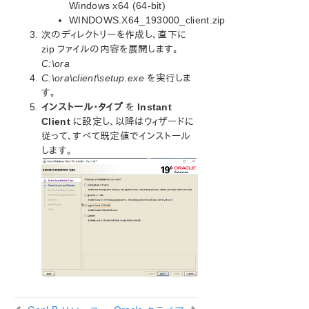
Windows x64 (64-bit)
Google Cloud 上での LifeKeeper 固有の設定に関す
WINDOWS.X64_193000_client.zip
る考慮事項
次のディレクトリーを作成し、直下に
Google Cloud での設定
zip ファイルの内容を展開します。
OS の設定
C:\ora
LifeKeeper のインストールと設定
C:\ora\client\setup.exe
を実行しま
ロードバランサーの作成
す。
Generic ARK for Load Balancer Probe Reply
インストール・タイプ
を
Instant
(GenLB) の作成
Client
に設定し、以降はウィザードに
Oracle のインストールと設定
従って、すべて既定値でインストール
します。
Oracle の保護
Oracle リソース階層の作成（稼働系）
Oracle プラガブル・データベースのリソース階層の
作成（稼働系）
GenLB リソースと Oracle プラガブル・データベー
スリソース間の依存関係の作成
Oracle クライアントのインストール
Oracle クライアントの接続確認
別の VPC クライアントからの接続
Microsoft Azure 動作検証ガイド
Amazon Web Services Guide