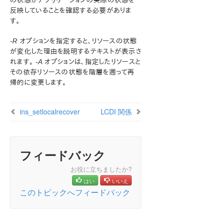
の状態がアプリケーションの実際の状態を
ン
反映していることを確認する必要がありま
LifeKeeper for Windows について
す。
構成
-R
オプションを指定すると、リソースの状態
LifeKeeper for Windows の管理の概要
が変化した理由を説明するテキストが表示さ
GUI による管理作業
れます。
-A
オプションは、指定したリソースと
リソース階層に関連する作業
その依存リソースの状態を階層を遡って再
マニュアルページ
帰的に変更します。
LCD - その他の LCD プログラム
LCDI アプリケーション
ins_setlocalrecover
LCDI 関係
LCDI インスタンス
ins_list
ins_create
ins_gettag
フィードバック
ins_remove
お役に立ちましたか?
ins_setas
はい
いいえ
ins_setchkint
このトピックへフィードバック
ins_setin
ins_setit
ins_setlocalrecover