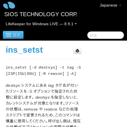
Japanese
SIOS TECHNOLOGY CORP.
LifeKeeper for Windows LIVE — 8.9.1
目次
ins_setst
LifeKeeper for Windows
ins_setst [-d destsys] -t tag -S
LifeKeeper for Windows リリースノート
{ISP|ISU|OSU} [-R reason] [-A]
LifeKeeper for Windows クイックスタートガイド
destsys
システムにある
tag
タグ名が付い
たリソースを
-S
オプションで指定された状
クラウド環境における LifeKeeper for Windows の利用
態に設定します。
destsys
を指定しないと、
について
カレントシステムが対象となります。リソース
の状態は、remove や restore などの処理
LifeKeeper for Windows インストレーションガイド
スクリプトで変更されるため、このコマンドは
慎重に使用してください。呼び出し側は、現在
LifeKeeper for Windows テクニカルドキュメンテーショ