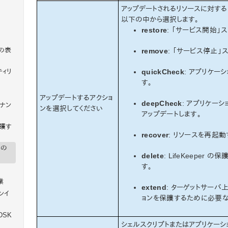
アップデートされるリソースに対する SIOS
以下の中から選択します。
restore
: 「サービス開始」
の表
remove
: 「サービス停止」
quickCheck
: アプリケー
ーティリ
す。
アップデートするアクショ
deepCheck
: アプリケー
ナン
ンを選択してください
アップデートします。
で保護す
recover
: リソースを再起
トの
delete
: LifeKeeper
す。
業
extend
: ターゲットサーバ上の 
アンイ
ョンを保護するために必要な
DSK
シェルスクリプトまたはアプリケーシ