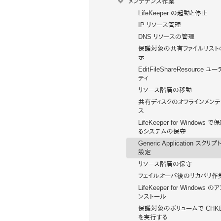
メンテナンス作業
LifeKeeper の起動と停止
IP リソース管理
DNS リソースの管理
保護対象の共有ファイルリスト
示
EditFileShareResource ユ
ティ
リソース階層の移動
共有ディスクのオフラインメンテ
ス
LifeKeeper for Windows 
るシステムの保守
Generic Application スクリプ
設定
リソース階層の保守
フェイルオーバ後のリカバリ作
LifeKeeper for Windows の
ンストール
保護対象のボリュームで CHK
を実行する