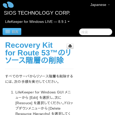
Japanese
SIOS TECHNOLOGY CORP.
LifeKeeper for Windows LIVE — 8.9.1
目次
Recovery Kit
LifeKeeper for Windows
for Route 53™のリ
ソース階層の削除
LifeKeeper for Windows リリースノート
LifeKeeper for Windows クイックスタートガイド
すべてのサーバからリソース階層を削除する
には、次の手順を実行してください。
クラウド環境における LifeKeeper for Windows の利用
について
LifeKeeper for Windows GUI メニ
ューから [Edit] を選択し、次に
LifeKeeper for Windows インストレーションガイド
[Resouce] を選択してください。ドロッ
プダウンメニューから [Delete
LifeKeeper for Windows テクニカルドキュメンテーショ
Resource Hierarchy] を選択してく