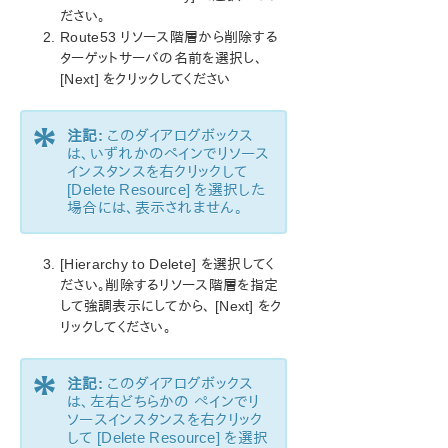
ン
ださい。
Route53 リソース階層から削除する
総合メッセージカタログ
ターゲットサーバの名前を選択し、
[Next] をクリックしてください
アプリケーションリカバリーキット
*
Recovery Kit for EC2™ 管理ガイド
注記:
このダイアログボックス
Generic ARK for Load Balancer probe reply
は、いずれかのペインでリソース
インスタンスを右クリックして
LifeKeeper for Windows Microsoft SQL Server
[Delete Resource] を選択した
Recovery Kit イントロダクション
場合には、表示されません。
LifeKeeper for Windows PostgreSQL Recovery Kit イン
トロダクション
LifeKeeper Oracle Recovery Kit イントロダクション
[Hierarchy to Delete] を選択してく
LifeKeeper Microsoft Internet Information Services
ださい。削除するリソース階層を指定
して強調表示にしてから、 [Next] をク
LifeKeeper Recovery Kit for Route 53™ 管理ガイド
リックしてください。
Recovery Kit for Route 53™ の要件
Recovery Kit for Route 53™ の構成例
*
Recovery Kit for Route 53™ の設定
注記:
このダイアログボックス
は、左右どちらかの ぺインでリ
Recovery Kit for Route 53™のリソース階層の作
ソースインスタンスを右クリック
成
して [Delete Resource] を選択
Recovery Kit for Route 53™のリソース階層の削