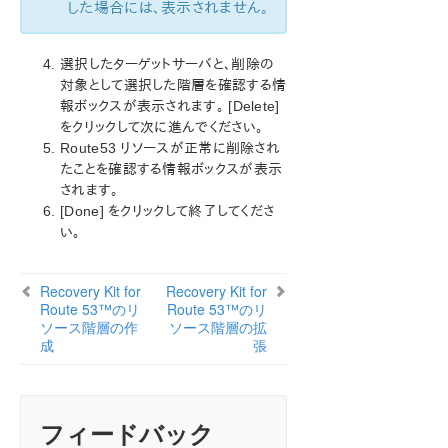
した場合には、表示されません。
除
Recovery Kit for Route 53™のリソース階層の拡
張
選択したターゲットサーバと、削除の
Recovery Kit for Route 53™のリソース階層の拡
対象として選択した階層を確認する情
張解除
報ボックスが表示されます。 [Delete]
Recovery Kit for Route 53 のチューニング
をクリックして次に進んでください。
Recovery Kit for Route 53™のリソースの監視とリ
Route53 リソースが正常に削除され
カバリー動作
たことを確認する情報ボックスが表示
Recovery Kit for Route 53™ のユーザシステムの
されます。
セットアップ
[Done] をクリックして終了してくださ
Recovery Kit for Route 53™トラブルシューティング
い。
Recovery Kit for Route 53™パラメータ一覧
Recovery Kit for
Recovery Kit for
LifeKeeper for Windows サポートマトリックス
Route 53™のリ
Route 53™のリ
ソース階層の作
ソース階層の拡
成
張
LifeKeeper Single Server Protection for Windows
LifeKeeper Single Server Protection for Windows
テクニカルドキュメンテーション
フィードバック