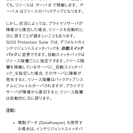
ン
ても、リソースは
サーバ B
で稼働します。
サ
LifeKeeper for Windows について
ーバ A
はリソースのバックアップとなります。
構成
しかし、状況によっては、プライマリサーバが
LifeKeeper for Windows の設定手順
障害から復旧した場合、リソースを自動的に
アクティブ / アクティブグループ化
元に戻すことが望ましいこともあります。
アクティブ / スタンバイグループ化
SIOS Protection Suite では、デフォルトのイ
インテリジェントスイッチバックと自動スイッチバック
ンテリジェントスイッチバックを
自動スイッチ
LifeKeeper for Windows の設定
バック
に変更できます。自動スイッチバックは
SPS でマルチバイト言語エンコーディングを設定する
リソース階層ごとに指定できます。リソース階
層を稼働しているサーバに_自動スイッチバ
LifeKeeper for WindowsでのI/Oフェンシング
ック_を指定した場合、そのサーバに障害が
DataKeeper EMCMD を使用して LifeKeeper
発生すると、リソース階層はバックアップシス
volume.exe を置き換える
テムにフェイルオーバされますが、プライマリ
LifeKeeper Quorum
サーバが障害から復旧すると、リソース階層
LifeKeeper for Windows の管理の概要
は自動的に元に戻ります。
ユーザーガイド
DataKeeper
注記:
トラブルシューティング
複製データ (DataKeeper) を使用す
る場合は、インテリジェントスイッチバ
総合メッセージカタログ