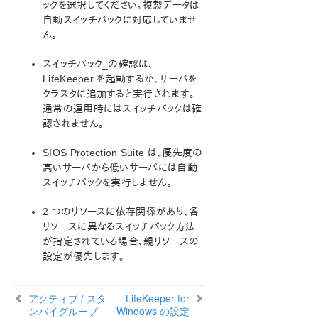
ックを選択してください。複製データは
自動スイッチバックに対応していませ
アプリケーションリカバリーキット
ん。
LifeKeeper for Windows サポートマトリックス
スイッチバック_の確認は、
LifeKeeper を起動するか、サーバを
LifeKeeper Single Server Protection for Windows
クラスタに追加すると実行されます。
通常の運用時にはスイッチバックは確
LifeKeeper Single Server Protection for Windows
認されません。
テクニカルドキュメンテーション
SIOS Protection Suite は、優先度の
プロダクトライフサイクル
高いサーバから低いサーバには自動
スイッチバックを実行しません。
PDFでダウンロード
2 つのリソースに依存関係があり、各
リソースに異なるスイッチバック方法
が指定されている場合、親リソースの
設定が優先します。
アクティブ / スタ
LifeKeeper for
ンバイグループ
Windows の設定