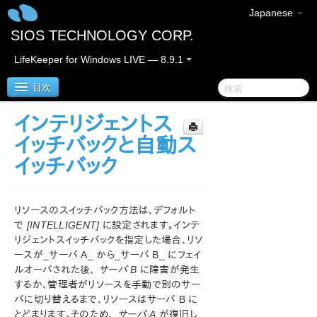
Japanese
SIOS TECHNOLOGY CORP.
LifeKeeper for Windows LIVE — 8.9.1
目次
インテリジェントス
LifeKeeper for Windows
イッチバックと自動ス
イッチバック
LifeKeeper for Windows リリースノート
LifeKeeper for Windows クイックスタートガイド
リソースのスイッチバック方法は、デフォルト
で
[INTELLIGENT]
に設定されます。インテ
クラウド環境における LifeKeeper for Windows の利用
リジェントスイッチバックを指定した場合、リソ
について
ースが_サーバ A_ から_サーバ B_ にフェイ
ルオーバされた後、
サーバ B
に障害が発生
LifeKeeper for Windows インストレーションガイド
するか、管理者がリソースを手動で別のサー
バに切り替えるまで、リソースはサーバ B に
LifeKeeper for Windows テクニカルドキュメンテーショ
とどまります。そのため、
サーバ A
が復旧し