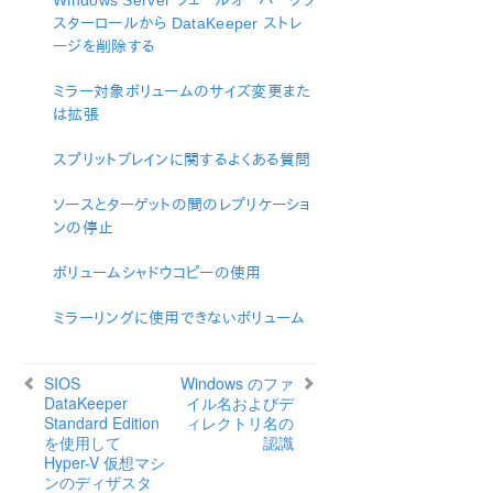
Windows Server フェールオーバークラ
スターロールから DataKeeper ストレ
LifeKeeper Single Server Protection for Windows
ージを削除する
LifeKeeper Single Server Protection for Windows
ミラー対象ボリュームのサイズ変更また
テクニカルドキュメンテーション
は拡張
スプリットブレインに関するよくある質問
プロダクトライフサイクル
ソースとターゲットの間のレプリケーショ
PDFでダウンロード
ンの停止
ボリュームシャドウコピーの使用
ミラーリングに使用できないボリューム
SIOS
Windows のファ
DataKeeper
イル名およびデ
Standard Edition
ィレクトリ名の
を使用して
認識
Hyper-V 仮想マシ
ンのディザスタ