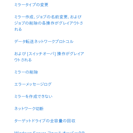
ン
ミラータイプの変更
LifeKeeper for Windows について
ミラー作成、ジョブの名前変更、および
構成
ジョブの削除の各操作がグレイアウトさ
LifeKeeper for Windows の管理の概要
れる
ユーザーガイド
DataKeeper
データ転送ネットワークプロトコル
はじめに
構成
および [スイッチオーバ] 操作がグレイア
ウトされる
DataKeeper の管理
ユーザガイド
ミラーの削除
よくある質問
トラブルシューティング
エラーメッセージログ
トラブルシューティング
ミラーを作成できない
総合メッセージカタログ
ネットワーク切断
アプリケーションリカバリーキット
ターゲットドライブの全容量の回収
LifeKeeper for Windows サポートマトリックス