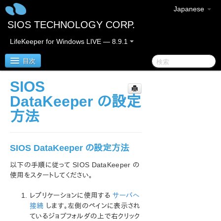
Japanese
SIOS TECHNOLOGY CORP.
LifeKeeper for Windows LIVE — 8.9.1
目次
SIOS
LifeKeeper for Windows
DataKeeper の設定
方法
LifeKeeper for Windows リリースノート
LifeKeeper for Windows クイックスタートガイド
SIOS DataKeeper の設定方法
クラウド環境における LifeKeeper for Windows の利用
以下の手順に従って SIOS DataKeeper の
について
使用をスタートしてください。
LifeKeeper for Windows インストレーションガイド
レプリケーションに使用する
サーバへ
接続
します。左側のペインに表示され
ているジョブフォルダの上で右クリック
LifeKeeper for Windows テクニカルドキュメンテーショ