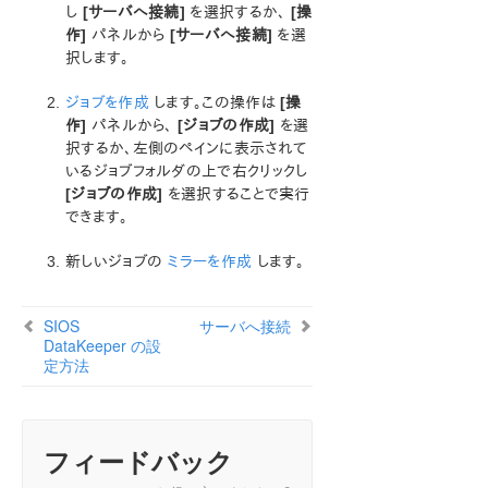
し
ン
[サーバへ接続]
を選択するか、
[操
作]
パネルから
[サーバへ接続]
を選
LifeKeeper for Windows について
択します。
構成
LifeKeeper for Windows の管理の概要
ジョブを作成
します。この操作は
[操
ユーザーガイド
作]
パネルから、
[ジョブの作成]
を選
DataKeeper
択するか、左側のペインに表示されて
はじめに
いるジョブフォルダの上で右クリックし
[ジョブの作成]
を選択することで実行
構成
できます。
DataKeeper の管理
ユーザガイド
新しいジョブの
ミラーを作成
します。
入門
SIOS DataKeeper の設定方法
SIOS
サーバへ接続
SIOS DataKeeper の設定方法
DataKeeper の設
サーバへ接続
定方法
サーバからの切断
ジョブの作成
ミラーの設定
フィードバック
ジョブ操作
ミラーの操作