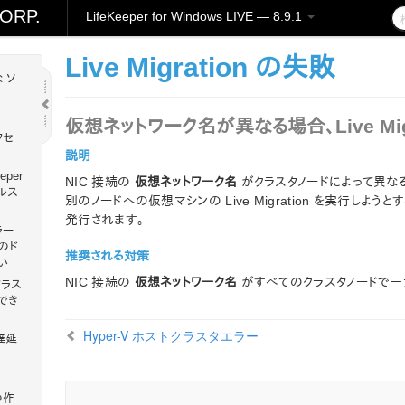
ORP.
LifeKeeper for Windows LIVE — 8.9.1
Live Migration の失敗
 ソ
仮想ネットワーク名が異なる場合、Live Mig
クセ
説明
eper
NIC 接続の
仮想ネットワーク名
がクラスタノードによって異な
イルス
別のノードへの仮想マシンの Live Migration を実行しよ
発行されます。
ラー
のド
推奨される対策
い
NIC 接続の
仮想ネットワーク名
がすべてのクラスタノードで一
クラス
でき
Hyper-V ホストクラスタエラー
遅延
の作