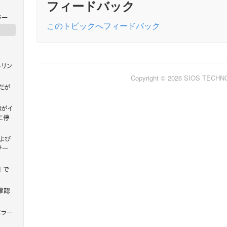
フィードバック
ラー
このトピックへフィードバック
ーリン
Copyright © 2026 SIOS TECH
だが
53がイ
に停
よび
サー
 で
確認
ミラー