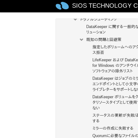
SIOS TECHNOLOGY C
ユーザガイド
よくある質問
トラブルシューティング
DataKeeper に関する一般的な
リューション
既知の問題と回避策
指定したボリュームへのア
ス拒否
LifeKeeper および DataKe
for Windows のアンチウ
ソフトウェアの除外リスト
DataKeeper はジョブのミ
エンドポイントとして小文字
ライブレターをサポートしな
DataKeeper ボリュームを
タリソースタイプとして使用
ない
ステータスの更新が失敗/
する
ミラーの作成に失敗する
Quorumに必要なファイル