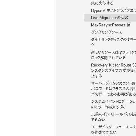
成に失敗する
Hyper-V ホストクラスタエ
Live Migration の失敗
MaxResyncPasses 値
ダングリングソース
ダイナミックディスクのミラ
グ
新しいリソースはオフライン
ロック解除されている
Recovery Kit for Route 
ンスタンスタイプの変更後
止する
サーバログインアカウントお
パスワードはクラスタの各
バで同一である必要がある
システムイベントログ – GUI
のミラー作成の失敗
以前のインストールパスを
できない
ユーザインターフェース – 
を作成できない