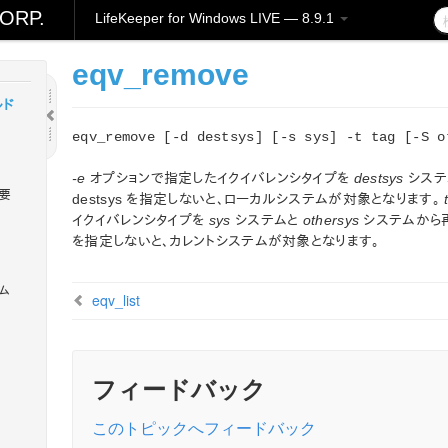
ORP.
LifeKeeper for Windows LIVE — 8.9.1
レーシ
eqv_remove
ルド
eqv_remove [-d destsys] [-s sys] -t tag [-S o
-e
オプションで指定したイクイバレンシタイプを
destsys
システ
概要
destsys を指定しないと、ローカルシステムが対象となります。
イクイバレンシタイプを
sys
システムと
othersys
システムから
を指定しないと、カレントシステムが対象となります。
ラム
eqv_list
フィードバック
このトピックへフィードバック