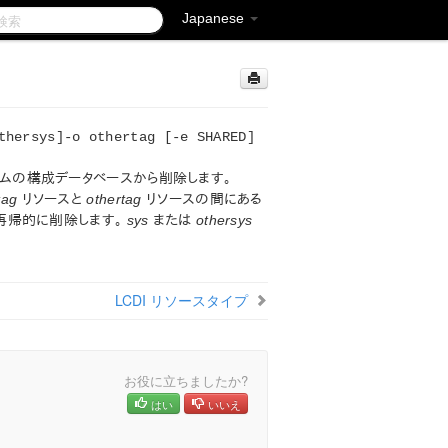
Japanese
thersys]-o othertag [-e SHARED]
ムの構成データベースから削除します。
tag
リソースと
othertag
リソースの間にある
再帰的に削除します。
sys
または
othersys
LCDI リソースタイプ
お役に立ちましたか?
はい
いいえ