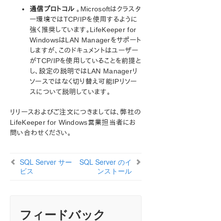
LifeKeeper Recovery Kit for Route 53™ 管理ガイド
通信プロトコル
。Microsoftはクラスタ
ー環境ではTCP/IPを使用するように
LifeKeeper for Windows サポートマトリックス
強く推奨しています。LifeKeeper for
WindowsはLAN Managerをサポート
LifeKeeper Single Server Protection for Windows
しますが、このドキュメントはユーザー
がTCP/IPを使用していることを前提と
LifeKeeper Single Server Protection for Windows
し、設定の説明ではLAN Managerリ
テクニカルドキュメンテーション
ソースではなく切り替え可能IPリソー
スについて説明しています。
プロダクトライフサイクル
リリースおよびご注文につきましては、弊社の
LifeKeeper for Windows営業担当者にお
PDFでダウンロード
問い合わせください。
SQL Server サー
SQL Server のイ
ビス
ンストール
フィードバック