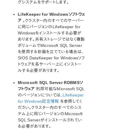
グシステムをサポートします。
ン
LifeKeeper for Windowsソフトウェ
総合メッセージカタログ
ア
。クラスター内のすべてのサーバー
に同じバージョンのLifeKeeper for
アプリケーションリカバリーキット
Windowsをインストールする必要が
Recovery Kit for EC2™ 管理ガイド
あります。共有ストレージではなく複製
Generic ARK for Load Balancer probe reply
ボリュームでMicrosoft SQL Server
を使用する計画を立てている場合は、
LifeKeeper for Windows Microsoft SQL Server
Recovery Kit イントロダクション
SIOS DataKeeper for Windowsソフ
トウェアを各サーバー上にインストー
SQL Server サービス
ルする必要があります。
リカバリーキットの要件
SQL Server のインストール
Microsoft SQL Server RDBMSソ
SQL Server 設定上の考慮事項
フトウェア
利用可能なMicrosoft SQL
SQL Server 階層の管理
のバージョンについては、
LifeKeeper
トラブルシューティング
for Windows認定情報
を参照してく
LifeKeeper for Windows PostgreSQL Recovery Kit イン
ださい。クラスター内のすべてのシス
トロダクション
テム上に同じバージョンのMicrosoft
LifeKeeper Oracle Recovery Kit イントロダクション
SQL Serverがインストールされてい
る必要があります。
LifeKeeper Microsoft Internet Information Services