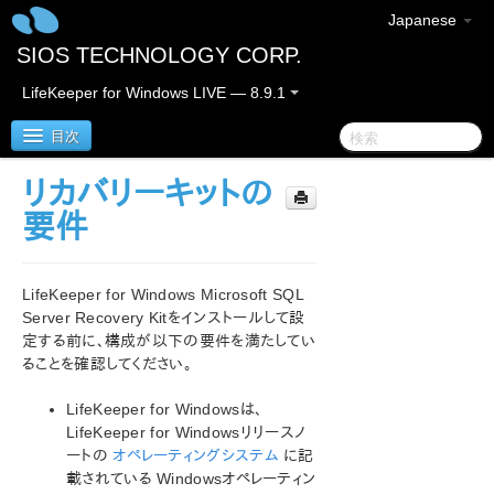
Japanese
SIOS TECHNOLOGY CORP.
LifeKeeper for Windows LIVE — 8.9.1
目次
リカバリーキットの
LifeKeeper for Windows
要件
LifeKeeper for Windows リリースノート
LifeKeeper for Windows Microsoft SQL
LifeKeeper for Windows クイックスタートガイド
Server Recovery Kitをインストールして設
定する前に、構成が以下の要件を満たしてい
ることを確認してください。
クラウド環境における LifeKeeper for Windows の利用
について
LifeKeeper for Windowsは、
LifeKeeper for Windowsリリースノ
LifeKeeper for Windows インストレーションガイド
ートの
オペレーティングシステム
に記
載されている Windowsオペレーティン
LifeKeeper for Windows テクニカルドキュメンテーショ