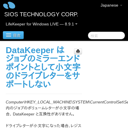
Japanese
SIOS TECHNOLOGY CORP.
LifeKeeper for Windows LIVE — 8.9.1
目次
DataKeeper は
LifeKeeper for Windows
ジョブのミラーエンド
ポイントとして小文字
LifeKeeper for Windows リリースノート
のドライブレターをサ
LifeKeeper for Windows クイックスタートガイド
ポートしない
クラウド環境における LifeKeeper for Windows の利用
について
Computer\HKEY_LOCAL_MACHINE\SYSTEM\CurrentControlSet\Serv
内のジョブのボリュームレターが小文字の場
LifeKeeper for Windows インストレーションガイド
合、 DataKeeper と互換性がありません。
ドライブレターが小文字になった場合、レジス
LifeKeeper for Windows テクニカルドキュメンテーショ