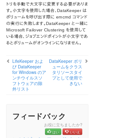
ン
トリを手動で大文字に変更する必要がありま
す。小文字を使用した場合、DataKeeper は
LifeKeeper for Windows について
ボリュームを呼び出す際に emcmd コマンド
構成
の実行に失敗します。DataKeeper と一緒に
LifeKeeper for Windows の管理の概要
Microsoft Failover Clustering を使用して
ユーザーガイド
いる場合、ジョブエンドポイントが小文字であ
DataKeeper
るとボリュームがオンラインになりません。
はじめに
構成
LifeKeeper およ
DataKeeper ボリ
DataKeeper の管理
び DataKeeper
ュームをクラス
ユーザガイド
for Windows のア
タリソースタイ
ンチウイルスソ
プとして使用で
よくある質問
フトウェアの除
きない
トラブルシューティング
外リスト
DataKeeper に関する一般的な ソリューション
既知の問題と回避策
指定したボリュームへのアクセス拒否
フィードバック
LifeKeeper および DataKeeper for Windows
のアンチウイルスソフトウェアの除外リスト
お役に立ちましたか?
DataKeeper はジョブのミラーエンドポイントとし
はい
いいえ
て小文字のドライブレターをサポートしない