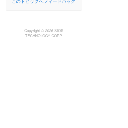
このトピックへフィードバック
DataKeeper ボリュームをクラスタリソースタイ
プとして使用できない
ステータスの更新が失敗/遅延する
ミラーの作成に失敗する
Quorumに必要なファイルの作成に失敗する
Copyright © 2026 SIOS
Hyper-V ホストクラスタエラー
TECHNOLOGY CORP.
Live Migration の失敗
MaxResyncPasses 値
ダングリングソース
ダイナミックディスクのミラーリング
新しいリソースはオフラインだがロック解除され
ている
Recovery Kit for Route 53がインスタンスタイ
プの変更後に停止する
サーバログインアカウントおよびパスワードはク
ラスタの各サーバで同一である必要がある
システムイベントログ – GUI でのミラー作成の
失敗
以前のインストールパスを確認できない
ユーザインターフェース – ミラーを作成できない