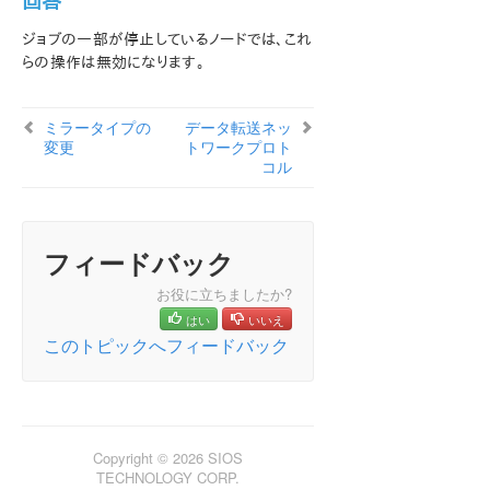
回答
ン
LifeKeeper for Windows について
ジョブの一部が停止しているノードでは、これ
らの操作は無効になります。
構成
LifeKeeper for Windows の管理の概要
ユーザーガイド
ミラータイプの
データ転送ネッ
DataKeeper
変更
トワークプロト
コル
はじめに
構成
DataKeeper の管理
ユーザガイド
フィードバック
よくある質問
お役に立ちましたか?
Windows のファイル名およびディレクトリ名の認識
はい
いいえ
AWSに関する問題と回避策
このトピックへフィードバック
ミラーエンドポイントの変更
ミラータイプの変更
[ミラーを作成]、[ジョブ名を変更]、[ジョブを削除] 操
作がグレイアウトされる
データ転送ネットワークプロトコル
Copyright © 2026 SIOS
TECHNOLOGY CORP.
[削除] および [スイッチオーバ] 操作がグレイアウト