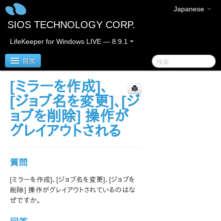
Japanese
SIOS TECHNOLOGY CORP.
LifeKeeper for Windows LIVE — 8.9.1
目次
[ミラーを作成]、
LifeKeeper for Windows
[ジョブ名を変更]、[ジ
ョブを削除] 操作が
LifeKeeper for Windows リリースノート
グレイアウトされる
LifeKeeper for Windows クイックスタートガイド
質問
クラウド環境における LifeKeeper for Windows の利用
について
[ミラーを作成]、[ジョブ名を変更]、[ジョブを
削除] 操作がグレイアウトされているのはな
LifeKeeper for Windows インストレーションガイド
ぜですか。
LifeKeeper for Windows テクニカルドキュメンテーショ