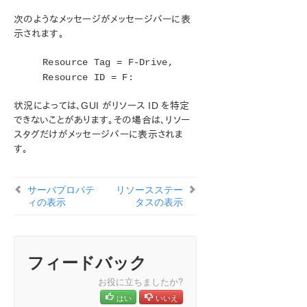
ン
次のようなメッセージがメッセージバーに表
LifeKeeper for Windows について
示されます。
構成
LifeKeeper for Windows の管理の概要
Resource Tag = F-Drive,
ユーザーガイド
Resource ID = F:
LifeKeeper GUI
状況によっては、GUI がリソース ID を特定
共通タスク
できないことがあります。その場合は、リソー
クラスタへの接続
スタグだけがメッセージバーに表示されま
クラスタからの切断
す。
接続先サーバの表示
サーバステータスの表示
サーバプロパテ
リソースステー
サーバログファイルの表示
ィの表示
タスの表示
サーバプロパティの表示
リソースタグと ID の表示
リソースステータスの表示
リソースプロパティの表示
フィードバック
メッセージ履歴の表示
お役に立ちましたか?
リソース階層ツリーの展開と縮小
はい
いいえ
オペレータタスク