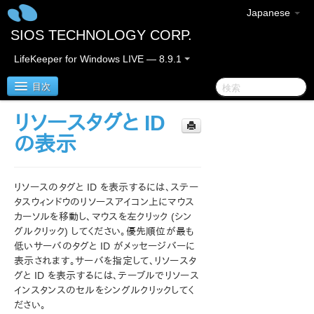
Japanese
SIOS TECHNOLOGY CORP.
LifeKeeper for Windows LIVE — 8.9.1
目次
リソースタグと ID
LifeKeeper for Windows
の表示
LifeKeeper for Windows リリースノート
リソースのタグと ID を表示するには、ステー
LifeKeeper for Windows クイックスタートガイド
タスウィンドウのリソースアイコン上にマウス
カーソルを移動し、マウスを左クリック (シン
グルクリック) してください。優先順位が最も
クラウド環境における LifeKeeper for Windows の利用
について
低いサーバのタグと ID がメッセージバーに
表示されます。サーバを指定して、リソースタ
グと ID を表示するには、テーブルでリソース
LifeKeeper for Windows インストレーションガイド
インスタンスのセルをシングルクリックしてく
ださい。
LifeKeeper for Windows テクニカルドキュメンテーショ