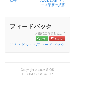
拡張
Application リソ
ン
ース階層の拡張
LifeKeeper for Windows について
構成
LifeKeeper for Windows の管理の概要
フィードバック
GUI による管理作業
リソース階層に関連する作業
お役に立ちましたか?
リソース階層の作成
はい
いいえ
このトピックへフィードバック
リソース階層の拡張
リソース階層の拡張
ファイル共有リソース階層の拡張
Generic Application リソース階層の拡張
LAN Manager リソース階層の拡張
Copyright © 2026 SIOS
ボリュームリソース階層の拡張
TECHNOLOGY CORP.
IP リソース階層の拡張
リソース階層の拡張解除
リソース依存関係の追加
リソース依存関係の削除
全サーバのリソース階層の削除
マニュアルページ