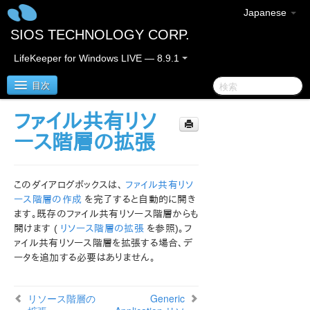
Japanese
SIOS TECHNOLOGY CORP.
LifeKeeper for Windows LIVE — 8.9.1
目次
ファイル共有リソ
LifeKeeper for Windows
ース階層の拡張
LifeKeeper for Windows リリースノート
このダイアログボックスは、
ファイル共有リソ
LifeKeeper for Windows クイックスタートガイド
ース階層の作成
を完了すると自動的に開き
ます。既存のファイル共有リソース階層からも
開けます (
リソース階層の拡張
を参照)。フ
クラウド環境における LifeKeeper for Windows の利用
について
ァイル共有リソース階層を拡張する場合、デ
ータを追加する必要はありません。
LifeKeeper for Windows インストレーションガイド
リソース階層の
Generic
LifeKeeper for Windows テクニカルドキュメンテーショ