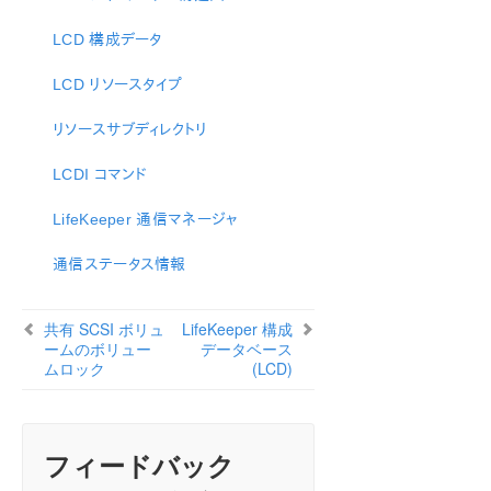
ン
LifeKeeper for Windows について
LCD 構成データ
構成
LCD リソースタイプ
LifeKeeper for Windows の管理の概要
ユーザーガイド
リソースサブディレクトリ
LifeKeeper GUI
共通タスク
LCDI コマンド
オペレータタスク
LifeKeeper 通信マネージャ
詳細項目
メンテナンス作業
通信ステータス情報
データレプリケーション
DataKeeper
共有 SCSI ボリュ
LifeKeeper 構成
トラブルシューティング
ームのボリュー
データベース
ムロック
(LCD)
総合メッセージカタログ
アプリケーションリカバリーキット
フィードバック
LifeKeeper for Windows サポートマトリックス