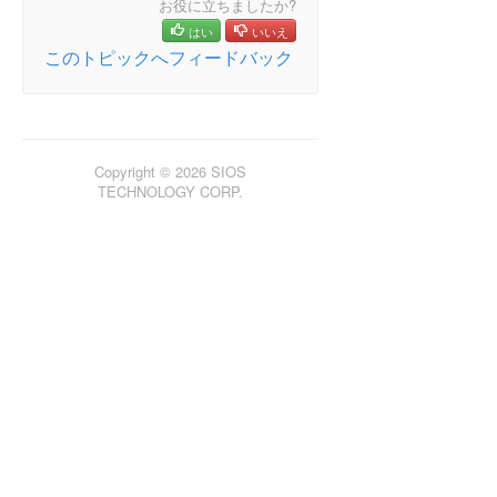
お役に立ちましたか?
はい
いいえ
LifeKeeper Single Server Protection for Windows
このトピックへフィードバック
LifeKeeper Single Server Protection for Windows
テクニカルドキュメンテーション
プロダクトライフサイクル
Copyright © 2026 SIOS
TECHNOLOGY CORP.
PDFでダウンロード