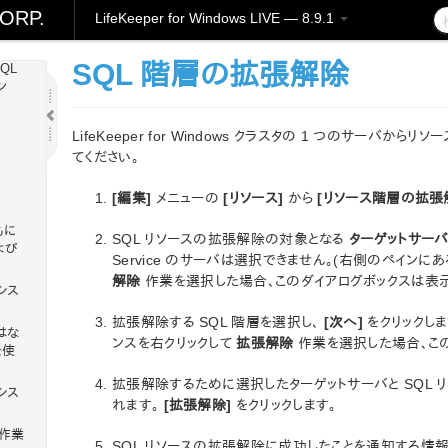
ORP.
LifeKeeper for Windows LIVE — 8.9.1
be
SQL 階層の拡張解除
SQL
ン
LifeKeeper for Windows クラスタの 1 つのサー
てください。
[編集]
メニューの
[リソース]
から
[リソース階層の拡張
ともに
SQL リソースの拡張解除の対象となる
ターゲットサー
よび
Service のサーバは選択できません。(右側のペインに
解除
作業を選択した場合、このダイアログボックスは表示
シス
拡張解除する SQL 階層を選択し、
[次へ]
をクリックしま
はな
ンスを右クリックして
拡張解除
作業を選択した場合、この
を使
拡張解除するために選択したターゲットサーバと SQL
シス
れます。
[拡張解除]
をクリックします。
作業
SQL リソースの拡張解除に成功したことを通知する情