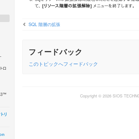
て、
[リソース階層の拡張解除]
メニューを終了します。
SQL 階層の拡張
フィードバック
L
このトピックへフィードバック
イントロ
 53™
Copyright © 2026 SIOS TECH
マトリ
ion