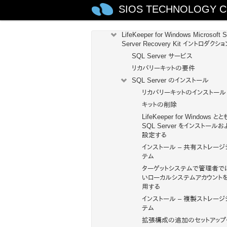
Recovery Kit for EC2™ 管理ガイド
SIOS TECHNOLOGY C
Generic ARK for Load Balancer pro
reply
LifeKeeper for Windows Microsoft 
Server Recovery Kit イントロダクショ
SQL Server サービス
リカバリーキットの要件
SQL Server のインストール
リカバリーキットのインストール
キットの削除
LifeKeeper for Windows と
SQL Server をインストールお
設定する
インストール – 共有ストレージ
テム
ターゲットシステムで管理者で
いローカルシステムアカウント
用する
インストール – 複製ストレージ
テム
拡張構成の追加のセットアップ