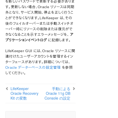
を新しいパスワードで更新する必要がありま
ン
す。更新しない場合、Oracle リソースは同期
外となり、サービス開始、停止を正しく行うこ
総合メッセージカタログ
とができなくなります。LifeKeeper は、その
後のフェイルオーバーまたは手動スイッチオ
アプリケーションリカバリーキット
ーバー時にリソースの削除または復元がで
Recovery Kit for EC2™ 管理ガイド
きなくなることを示すエラーメッセージを、
ア
Generic ARK for Load Balancer probe reply
プリケーションイベントログ
に記録します。
LifeKeeper for Windows Microsoft SQL Server
LifeKeeper GUI には、Oracle リソースに関
Recovery Kit イントロダクション
連付けたユーザーアカウントを管理するイン
LifeKeeper for Windows PostgreSQL Recovery Kit イン
ターフェースがあります。詳細については、
トロダクション
Oracle データーベースの設定管理
を参照
LifeKeeper Oracle Recovery Kit イントロダクション
してください。
LifeKeeper Oracle Recovery Kit の概要
LifeKeeper Oracle Recovery Kit の保護対象サービ
ス
LifeKeeper
手動による
Oracle Recovery Kitのリソース階層
Oracle Recovery
Oracle 11g DB
Kit の変数
Console の設定
リカバリキットの要件
LifeKeeper Oracle Recovery Kit のインストール
Oracleリソース階層の設定タスク
Oracle 階層の管理