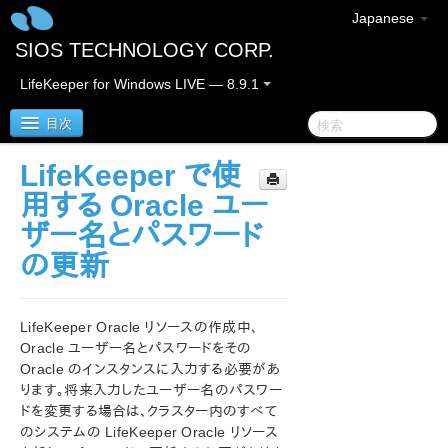
Japanese
SIOS TECHNOLOGY CORP.
LifeKeeper for Windows LIVE — 8.9.1
目次
LifeKeeper で使
LifeKeeper for Windows
用する Oracle ユー
ザー名とパスワード
LifeKeeper for Windows リリースノート
の更新
LifeKeeper for Windows クイックスタートガイド
LifeKeeper Oracle リソースの作成中、
クラウド環境における LifeKeeper for Windows の利用
Oracle ユーザー名とパスワードをその
について
Oracle のインスタンスに入力する必要があ
ります。将来入力したユーザー名のパスワー
LifeKeeper for Windows インストレーションガイド
ドを変更する場合は、クラスター内のすべて
のシステムの LifeKeeper Oracle リソース
LifeKeeper for Windows テクニカルドキュメンテーショ