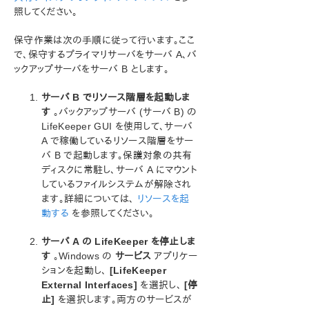
ン
照してください。
LifeKeeper for Windows について
保守作業は次の手順に従って行います。ここ
構成
で、保守するプライマリサーバをサーバ A、バ
LifeKeeper for Windows の管理の概要
ックアップサーバをサーバ B とします。
ユーザーガイド
LifeKeeper GUI
サーバ B でリソース階層を起動しま
共通タスク
す
。バックアップサーバ (サーバ B) の
オペレータタスク
LifeKeeper GUI を使用して、サーバ
詳細項目
A で稼働しているリソース階層をサー
バ B で起動します。保護対象の共有
メンテナンス作業
ディスクに常駐し、サーバ A にマウント
LifeKeeper の起動と停止
しているファイルシステムが解除され
IP リソース管理
ます。詳細については、
リソースを起
DNS リソースの管理
動する
を参照してください。
保護対象の共有ファイルリストの表示
EditFileShareResource ユーティリティ
サーバ A の LifeKeeper を停止しま
す
。Windows の
リソース階層の移動
サービス
アプリケー
ションを起動し、
[LifeKeeper
共有ディスクのオフラインメンテナンス
External Interfaces]
を選択し、
[停
LifeKeeper for Windows で保護するシステムの保
止]
を選択します。両方のサービスが
守