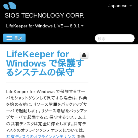
Japanese
SIOS TECHNOLOGY CORP.
LifeKeeper for Windows LIVE — 8.9.1
目次
LifeKeeper for
LifeKeeper for Windows
Windows で保護す
るシステムの保守
LifeKeeper for Windows リリースノート
LifeKeeper for Windows クイックスタートガイド
LifeKeeper for Windows で保護するサー
バをシャットダウンして保守する場合は、作業
クラウド環境における LifeKeeper for Windows の利用
を始める前に、リソース階層をバックアップサ
について
ーバで起動します。リソース階層をバックアッ
プサーバで起動すると、保守するシステム上
LifeKeeper for Windows インストレーションガイド
の共有ディスクは完全に停止します。共有デ
ィスクのオフラインメンテナンスについては、
LifeKeeper for Windows テクニカルドキュメンテーショ
共有ディスクのオフラインメンテナンス
を参