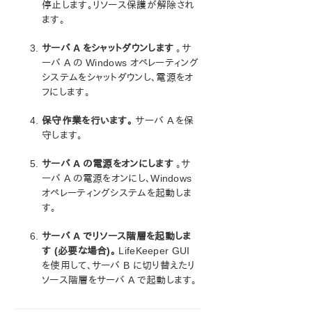
停止します。リソース保護が解除され
Generic Application スクリプトの設定
ます。
リソース階層の保守
フェイルオーバ後のリカバリ作業
サーバ A をシャットダウンします
。サ
LifeKeeper for Windows のアンインストール
ーバ A の Windows オペレーティング
保護対象のボリュームで CHKDSK を実行する
システムをシャットダウンし、電源をオ
フにします。
データレプリケーション
DataKeeper
保守作業を行います。
サーバ A を保
トラブルシューティング
守します。
総合メッセージカタログ
サーバ A の電源をオンにします
。サ
ーバ A の電源をオンにし、Windows
アプリケーションリカバリーキット
オペレーティングシステムを起動しま
す。
LifeKeeper for Windows サポートマトリックス
サーバ A でリソース階層を起動しま
す (必要な場合)。
LifeKeeper GUI
LifeKeeper Single Server Protection for Windows
を使用して、サーバ B に切り替えたリ
ソース階層をサーバ A で起動します。
LifeKeeper Single Server Protection for Windows
テクニカルドキュメンテーション