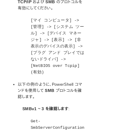
TCP/IP
および
SMB
のプロトコルを
DataKeeper の管理
有効にしてください。
ユーザガイド
よくある質問
[マイ コンピュータ] ->
トラブルシューティング
[管理] -> [システム ツー
トラブルシューティング
ル] -> [デバイス マネー
ジャ] -> [表示] -> [非
総合メッセージカタログ
表示のデバイスの表示] ->
[プラグ アンド プレイでは
アプリケーションリカバリーキット
ないドライバ] ->
[NetBIOS over Tcpip]
LifeKeeper for Windows サポートマトリックス
(有効)
以下の例のように、PowerShell コマ
LifeKeeper Single Server Protection for Windows
ンドを使用して
SMB
プロトコルを確
認します。
LifeKeeper Single Server Protection for Windows
テクニカルドキュメンテーション
SMBv1 ~ 3 を確認します
:
プロダクトライフサイクル
Get-
SmbServerConfiguration
PDFでダウンロード