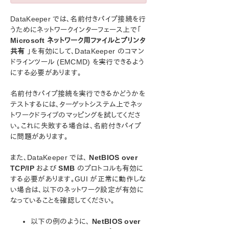
ン
LifeKeeper for Windows について
DataKeeper では、名前付きパイプ接続を行
うためにネットワークインターフェース上で「
構成
Microsoft ネットワーク用ファイルとプリンタ
LifeKeeper for Windows の管理の概要
共有
」を有効にして、DataKeeper のコマン
ユーザーガイド
ドラインツール (EMCMD) を実行できるよう
DataKeeper
にする必要があります。
はじめに
構成
名前付きパイプ接続を実行できるかどうかを
セクタサイズ
テストするには、ターゲットシステム上でネッ
トワークドライブのマッピングを試してくださ
ネットワーク帯域
い。これに失敗する場合は、名前付きパイプ
ネットワークアダプタ設定
に問題があります。
ファイアウォール設定
高速ストレージのベストプラクティス
また、DataKeeper では、
NetBIOS over
クラスタノードから外部DRサイトへのデータレプリケ
TCP/IP
および
SMB
のプロトコルも有効に
ーション構成
する必要があります。GUI が正常に動作しな
パフォーマンスチューニング
い場合は、以下のネットワーク設定が有効に
「すべてのドライブのページングファイルサイズを自
なっていることを確認してください。
動で管理する」を無効にする
WAN に関する考慮事項
以下の例のように、
NetBIOS over