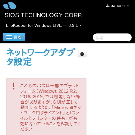
Japanese
SIOS TECHNOLOGY CORP.
LifeKeeper for Windows LIVE — 8.9.1
目次
ネットワークアダプ
LifeKeeper for Windows
タ設定
LifeKeeper for Windows リリースノート
!
これらのパスは一部のプラット
LifeKeeper for Windows クイックスタートガイド
フォーム（Windows 2012 R2、
2016、2019）では機能しない場
クラウド環境における LifeKeeper for Windows の利用
合がありますが、GUIが正しく
について
動作するように、「Microsoftネッ
トワーク用クライアント」と「ファ
イルとプリンターの共有」が有
LifeKeeper for Windows インストレーションガイド
効になっていることを確認してく
ださい。
LifeKeeper for Windows テクニカルドキュメンテーショ