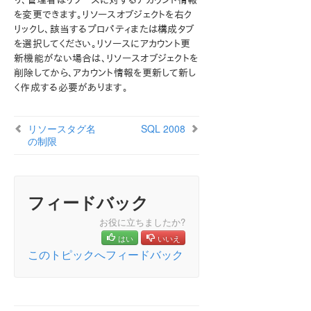
り、管理者はリソースに対するアカウント情報
なホスト例外メッセージ
を変更できます。リソースオブジェクトを右ク
GUI サーバのトラブルシューティング
リックし、該当するプロパティまたは構成タブ
エラーが出力されずに LifeKeeper GUI アプリケーショ
を選択してください。リソースにアカウント更
ンの起動に失敗する
新機能がない場合は、リソースオブジェクトを
Java 1.8.xのLifeKeeper GUI問題
削除してから、アカウント情報を更新して新し
く作成する必要があります。
ヘルスチェックタイムアウト
不完全なリソースの作成
インストール – アクセス拒否
リソースタグ名
SQL 2008
IP リソース作成問題
の制限
Java の署名があるコードとないコードの混在の警告
参照リストに LANMAN 名が 2 回表示される場合があ
る
フィードバック
ライセンス – ライセンスされたリカバリキットリソースが
起動しない
お役に立ちましたか?
ライセンス – ライセンスキーが見つからない
はい
いいえ
新しい評価ライセンスキーのエラー
このトピックへフィードバック
日本語環境システムでの OpenJDK v19 以降のアップ
グレード
1 × 1 構成における LifeKeeper for Windows のサー
バ障害からの復旧