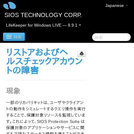
Japanese
SIOS TECHNOLOGY CORP.
LifeKeeper for Windows LIVE — 8.9.1
目次
リストアおよびヘ
LifeKeeper for Windows
ルスチェックアカウン
トの障害
LifeKeeper for Windows リリースノート
LifeKeeper for Windows クイックスタートガイド
現象
クラウド環境における LifeKeeper for Windows の利用
一部のリカバリキットは、ユーザやクライアン
について
トの動作をシミュレートするクエリ操作を実行
することで、保護対象リソースを監視していま
LifeKeeper for Windows インストレーションガイド
す。これによって、SIOS Protection Suite は
保護対象のアプリケーションやサービスに関
LifeKeeper for Windows テクニカルドキュメンテーショ