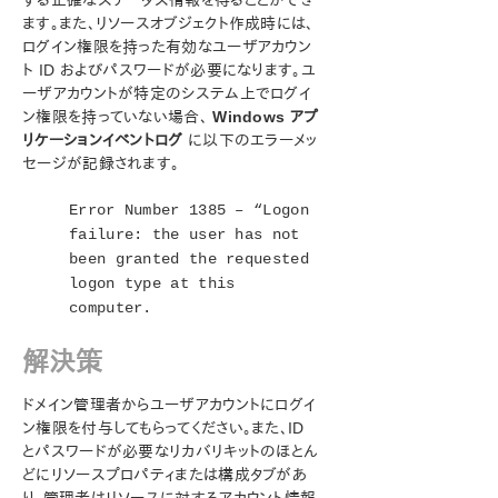
する正確なステータス情報を得ることができ
ン
ます。また、リソースオブジェクト作成時には、
LifeKeeper for Windows について
ログイン権限を持った有効なユーザアカウン
構成
ト ID およびパスワードが必要になります。ユ
LifeKeeper for Windows の管理の概要
ーザアカウントが特定のシステム上でログイ
ン権限を持っていない場合、
Windows アプ
ユーザーガイド
リケーションイベントログ
に以下のエラーメッ
DataKeeper
セージが記録されます。
トラブルシューティング
ビデオソリューション
Error Number 1385 – “Logon
LifeKeeper for Windows の一般的な ソリューション
failure: the user has not
LifeKeeper で OpenJDK をデプロイする
been granted the requested
コマンドプロンプトから LifeKeeper for Windows コマ
logon type at this
ンドを実行しようとしたときにエラーが発生する
computer.
GUI エラーメッセージ
GUI ネットワーク関連 – サーバへの初期接続の失敗
解決策
(エラー 117)
GUI ネットワーク関連 – Windows プラットフォーム上の
ドメイン管理者からユーザアカウントにログイ
長期接続遅延
ン権限を付与してもらってください。また、ID
GUI ネットワーク関連 – 接続試行時に生成される
とパスワードが必要なリカバリキットのほとん
NoRouteToHostException メッセージ
どにリソースプロパティまたは構成タブがあ
GUI ネットワーク関連 – 接続試行時に生成される不明