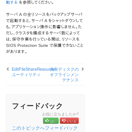
動する
を参照してください。
ン
LifeKeeper for Windows について
サーバ A の全リソースをバックアップサーバ
構成
で起動すると、サーバ A をシャットダウンして
LifeKeeper for Windows の管理の概要
も、アプリケーション操作に影響しません。た
ユーザーガイド
だし、クラスタを構成するサーバ数によって
LifeKeeper GUI
は、保守作業を行っている間は、リソースを
SIOS Protection Suite で保護できないこと
共通タスク
があります。
オペレータタスク
詳細項目
メンテナンス作業
EditFileShareResource
共有ディスクの
ユーティリティ
オフラインメン
LifeKeeper の起動と停止
テナンス
IP リソース管理
DNS リソースの管理
保護対象の共有ファイルリストの表示
EditFileShareResource ユーティリティ
フィードバック
リソース階層の移動
お役に立ちましたか?
共有ディスクのオフラインメンテナンス
はい
いいえ
LifeKeeper for Windows で保護するシステムの保
このトピックへフィードバック
守