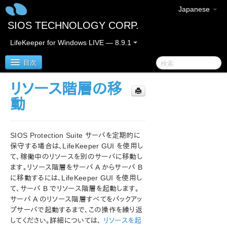
Japanese
SIOS TECHNOLOGY CORP.
LifeKeeper for Windows LIVE — 8.9.1
目次
リソース階層の移
LifeKeeper for Windows
動
LifeKeeper for Windows リリースノート
SIOS Protection Suite サーバを定期的に
LifeKeeper for Windows クイックスタートガイド
保守する場合は、LifeKeeper GUI を使用し
て、稼働中のリソースを別のサーバに移動し
ます。リソース階層をサーバ A からサーバ B
クラウド環境における LifeKeeper for Windows の利用
について
に移動するには、LifeKeeper GUI を使用し
て、サーバ B でリソース階層を起動します。
サーバ A のリソース階層すべてをバックアッ
LifeKeeper for Windows インストレーションガイド
プサーバで起動するまで、この操作を繰り返
してください。詳細については、
リソースを起
LifeKeeper for Windows テクニカルドキュメンテーショ