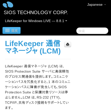
Japanese
SIOS TECHNOLOGY CORP.
LifeKeeper for Windows LIVE — 8.8.1
目次
LifeKeeper 通信
SIOS Protection Suite for Windows
マネージャ (LCM)
SIOS Protection Suite for Windows リリースノート
LifeKeeper 通信マネージャ (LCM) は、
SIOS Protection Suite for Windows クイックスタート
SIOS Protection Suite サーバに高信頼性
ガイド
のプロセス間通信を提供します。コミュニケ
ーションパスを冗長化すると、1 本のコミュニ
AWS Direct Connect クイックスタートガイド
ケーションパスに障害が発生しても、SIOS
Protection Suite と保護対象リソースは停
止しません。LCM は、RS-232 (TTY)、
AWS VPC ピア接続クイックスタートガイド
TCP/IP、共有ディスク接続をサポートしてい
ます。
Microsoft Azure 動作検証ガイド