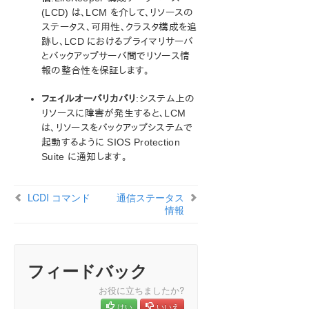
LCDI コマンド
(LCD) は、LCM を介して、リソースの
ステータス、可用性、クラスタ構成を追
LifeKeeper 通信マネージャ (LCM)
跡し、LCD におけるプライマリサーバ
通信ステータス情報
とバックアップサーバ間でリソース情
メンテナンス作業
報の整合性を保証します。
データレプリケーション
DataKeeper
フェイルオーバリカバリ
:システム上の
トラブルシューティング
リソースに障害が発生すると、LCM
は、リソースをバックアップシステムで
アプリケーションリカバリーキット
起動するように SIOS Protection
Suite に通知します。
SIOS Protection Suite for Windows サポートマトリッ
クス
LCDI コマンド
通信ステータス
情報
LifeKeeper Single Server Protection for Windows
LifeKeeper Single Server Protection for Windows
テクニカルドキュメンテーション
フィードバック
お役に立ちましたか?
プロダクトライフサイクル
はい
いいえ