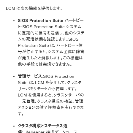
LCM は次の機能を提供します。
SIOS Protection Suite インストレーションガイド
SIOS Protection Suite ハートビー
SIOS Protection Suite for Windows テクニカルドキュ
ト
:SIOS Protection Suite システム
メンテーション
に定期的に信号を送信し、他のシステ
SIOS Protection Suite for Windows について
ムの死活状態を確認します。SIOS
構成
Protection Suite は、ハートビート信
号が停止すると、システム全体に障害
SIOS Protection Suite の管理の概要
が発生したと解釈します。この機能は
ユーザガイド
他の手段では実現できません。
LifeKeeper GUI
共通タスク
管理サービス
:SIOS Protection
オペレータタスク
Suite は、LCM を使用して、クラスタ
詳細項目
サーバをリモートから管理します。
LifeKeeper 構成データベース (LCD)
LCM を使用すると、クラスタサーバの
一元管理、クラスタ構成の検証、管理
LCD のディレクトリ構造
アクションの健全性検査を実行できま
LCD ディレクトリの構造図
す。
LCD 構成データ
LCD リソースタイプ
クラスタ構成とステータス通
リソースサブディレクトリ
信
:LifeKeeper 構成データベース