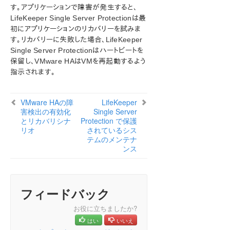
す。アプリケーションで障害が発生すると、
LifeKeeper Single Server Protectionは最
SIOS Protection Suite インストレーションガイド
初にアプリケーションのリカバリーを試みま
す。リカバリーに失敗した場合、LifeKeeper
SIOS Protection Suite for Windows テクニカルドキュ
Single Server Protectionはハートビートを
メンテーション
保留し、VMware HAはVMを再起動するよう
指示されます。
アプリケーションリカバリーキット
SIOS Protection Suite for Windows サポートマトリッ
VMware HAの障
LifeKeeper
クス
害検出の有効化
Single Server
とリカバリシナ
Protection で保護
リオ
されているシス
LifeKeeper Single Server Protection for Windows
テムのメンテナ
ンス
LifeKeeper Single Server Protection for Windows
テクニカルドキュメンテーション
ドキュメンテーションについて
フィードバック
VMware HA との統合
管理
お役に立ちましたか?
LifeKeeper Single Server ProtectionとVMware HAの
はい
いいえ
統合を有効にする