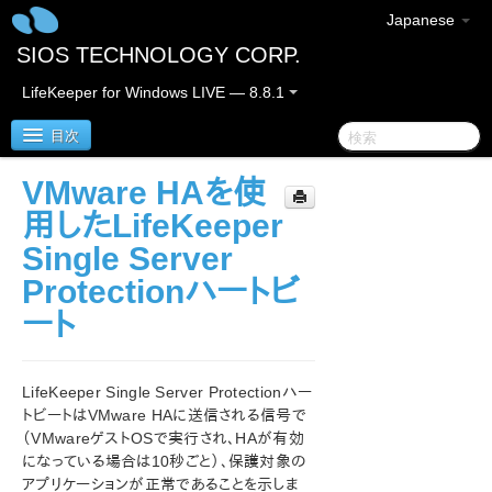
Japanese
SIOS TECHNOLOGY CORP.
LifeKeeper for Windows LIVE — 8.8.1
目次
VMware HAを使
SIOS Protection Suite for Windows
用したLifeKeeper
Single Server
SIOS Protection Suite for Windows リリースノート
Protectionハートビ
SIOS Protection Suite for Windows クイックスタート
ート
ガイド
AWS Direct Connect クイックスタートガイド
LifeKeeper Single Server Protectionハー
トビートはVMware HAに送信される信号で
AWS VPC ピア接続クイックスタートガイド
（VMwareゲストOSで実行され、HAが有効
になっている場合は10秒ごと）、保護対象の
アプリケーションが正常であることを示しま
Microsoft Azure 動作検証ガイド