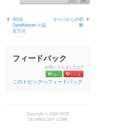
SIOS Protection Suite インストレーションガイド
SIOS
サーバからの切
DataKeeper の設
断
SIOS Protection Suite for Windows テクニカルドキュ
定方法
メンテーション
SIOS Protection Suite for Windows について
構成
SIOS Protection Suite の管理の概要
フィードバック
ユーザガイド
お役に立ちましたか?
DataKeeper
はい
いいえ
はじめに
このトピックへフィードバック
構成
管理
ユーザガイド
入門
Copyright © 2026 SIOS
SIOS DataKeeper の設定方法
TECHNOLOGY CORP.
SIOS DataKeeper の設定方法
サーバへ接続
サーバからの切断