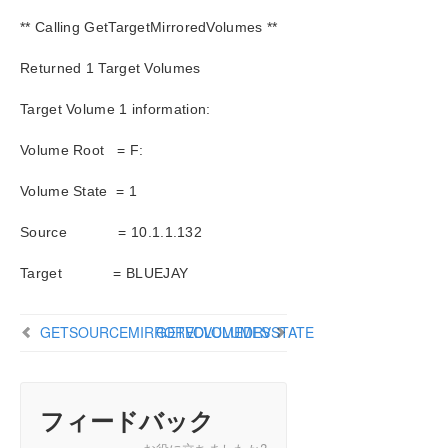
** Calling GetTargetMirroredVolumes **
SIOS Protection Suite インストレーションガイド
Returned 1 Target Volumes
SIOS Protection Suite for Windows テクニカルドキュ
メンテーション
Target Volume 1 information:
SIOS Protection Suite for Windows について
Volume Root = F:
構成
SIOS Protection Suite の管理の概要
Volume State = 1
ユーザガイド
DataKeeper
Source = 10.1.1.132
はじめに
構成
Target = BLUEJAY
管理
DataKeeper のイベントログ通知
GETSOURCEMIRROREDVOLUMES
GETVOLUMEDRVSTATE
プライマリサーバのシャットダウン
セカンダリサーバの障害
大量書き込みに対する考慮事項
フィードバック
CHKDSK に関する考慮事項
CLEANUPMIRROR