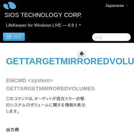
Japanese
SIOS TECHNOLOGY CORP.
LifeKeeper for Windows LIVE — 8.8.1
目次
SIOS Protection Suite for Windows
GETTARGETMIRROREDVOL
SIOS Protection Suite for Windows リリースノート
EMCMD <system>
SIOS Protection Suite for Windows クイックスタート
GETTARGETMIRROREDVOLUMES
ガイド
このコマンドは、ターゲットが現在ミラー状態
AWS Direct Connect クイックスタートガイド
のシステムのボリュームに関する情報を表示
します。
AWS VPC ピア接続クイックスタートガイド
出力例
Microsoft Azure 動作検証ガイド