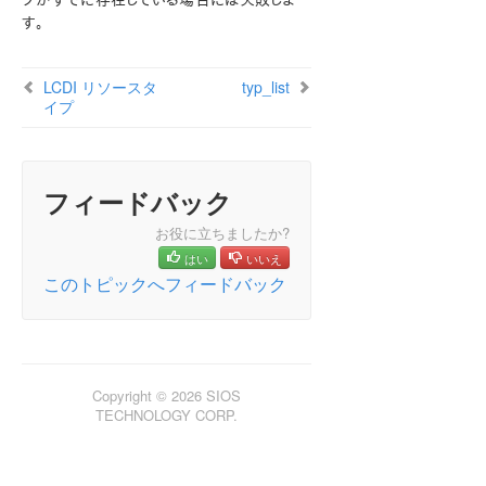
プがすでに存在している場合には失敗しま
す。
SIOS Protection Suite インストレーションガイド
LCDI リソースタ
typ_list
SIOS Protection Suite for Windows テクニカルドキュ
イプ
メンテーション
SIOS Protection Suite for Windows について
構成
SIOS Protection Suite の管理の概要
フィードバック
GUI による管理作業
お役に立ちましたか?
リソース階層に関連する作業
はい
いいえ
マニュアルページ
このトピックへフィードバック
LCD - その他の LCD プログラム
LCDI アプリケーション
LCDI インスタンス
LCDI 関係
Copyright © 2026 SIOS
LCDI リソースタイプ
TECHNOLOGY CORP.
typ_create
typ_list
typ_remove