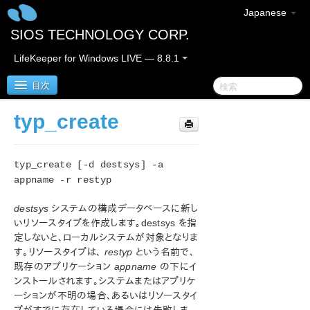
Japanese
SIOS TECHNOLOGY CORP.
LifeKeeper for Windows LIVE — 8.8.1
目次
typ_create
SIOS Protection Suite for Windows
typ_create [-d destsys] -a
SIOS Protection Suite for Windows リリースノート
appname -r restyp
SIOS Protection Suite for Windows クイックスタート
destsys
システムの構成データベースに新し
ガイド
いリソースタイプを作成します。destsys を指
定しないと、ローカルシステムが対象となりま
AWS Direct Connect クイックスタートガイド
す。リソースタイプは、
restyp
という名前で、
既存のアプリケーション
appname
の下にイ
AWS VPC ピア接続クイックスタートガイド
ンストールされます。システムまたはアプリケ
ーションが不明の場合、あるいはリソースタイ
Microsoft Azure 動作検証ガイド