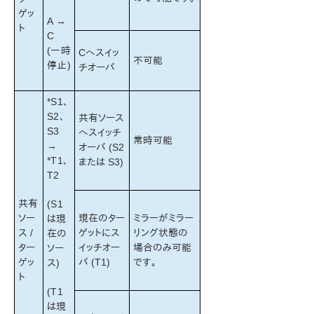
ゲッ
A →
ト
C
(一時
Cへスイッ
不可能
停止)
チオーバ
*S1、
S2、
共有ソース
S3
へスイッチ
常時可能
→
オーバ (S2
*T1、
または S3)
T2
共有
(S1
ソー
現在のター
ミラーがミラー
は現
ス /
ゲットにス
リング状態の
在の
ター
イッチオー
場合のみ可能
ソー
ゲッ
バ (T1)
です。
ス)
ト
(T1
は現