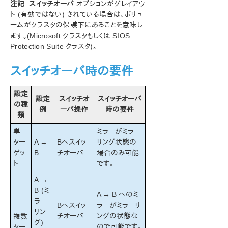
注記
:
スイッチオーバ
オプションがグレイアウ
SIOS Protection Suite for Windows サポートマトリッ
ト (有効ではない) されている場合は、ボリュ
クス
ームがクラスタの保護下にあることを意味し
ます。(Microsoft クラスタもしくは SIOS
LifeKeeper Single Server Protection for Windows
Protection Suite クラスタ)。
スイッチオーバ時の要件
LifeKeeper Single Server Protection for Windows
テクニカルドキュメンテーション
設定
設定
スイッチオ
スイッチオーバ
プロダクトライフサイクル
の種
例
ーバ操作
時の要件
類
PDFでダウンロード
単一
ミラーがミラー
ター
A →
Bへスイッ
リング状態の
ゲッ
B
チオーバ
場合のみ可能
ト
です。
A →
B (ミ
A → B へのミ
ラー
Bへスイッ
ラーがミラーリ
リン
チオーバ
ングの状態な
複数
グ)
ので可能です。
ター