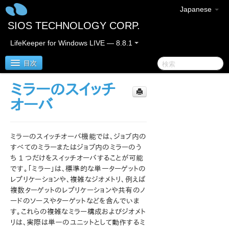
Japanese
SIOS TECHNOLOGY CORP.
LifeKeeper for Windows LIVE — 8.8.1
目次
ミラーのスイッチ
SIOS Protection Suite for Windows
オーバ
SIOS Protection Suite for Windows リリースノート
ミラーのスイッチオーバ機能では、ジョブ内の
SIOS Protection Suite for Windows クイックスタート
すべてのミラーまたはジョブ内のミラーのう
ガイド
ち 1 つだけをスイッチオーバすることが可能
です。「ミラー」は、標準的な単一ターゲットの
AWS Direct Connect クイックスタートガイド
レプリケーションや、複雑なジオメトリ、例えば
複数ターゲットのレプリケーションや共有のノ
ードのソースやターゲットなどを含んでいま
AWS VPC ピア接続クイックスタートガイド
す。これらの複雑なミラー構成およびジオメト
リは、実際は単一のユニットとして動作するミ
Microsoft Azure 動作検証ガイド