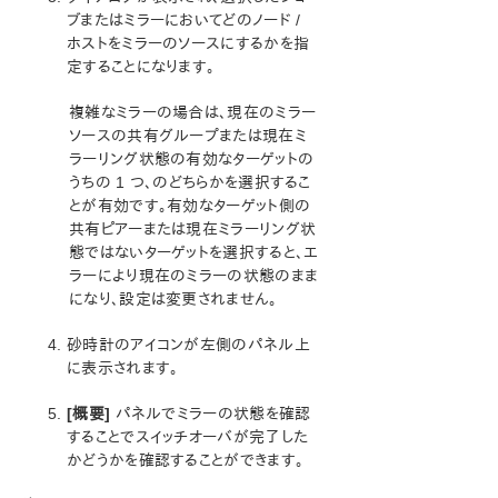
ジョブ名の変更
ブまたはミラーにおいてどのノード /
ホストをミラーのソースにするかを指
ジョブの削除
定することになります。
ジョブの再アサイン
ミラーのスイッチオーバ
複雑なミラーの場合は、現在のミラー
ミラーの操作
ソースの共有グループまたは現在ミ
共有ボリュームの操作
ラーリング状態の有効なターゲットの
Windows Server 2012 上での Microsoft iSCSI タ
うちの 1 つ、のどちらかを選択するこ
ーゲットと DataKeeper の使用
とが有効です。有効なターゲット側の
DataKeeper Notification Icon
共有ピアーまたは現在ミラーリング状
AWS エフェメラルストレージ上の DataKeeper イン
態ではないターゲットを選択すると、エ
テントログ
ラーにより現在のミラーの状態のまま
DataKeeper ターゲットスナップショット
になり、設定は変更されません。
SIOS DataKeeper Standard Edition を使用して
Hyper-V 仮想マシンのディザスタリカバリを行う
砂時計のアイコンが左側のパネル上
に表示されます。
よくある質問
トラブルシューティング
[概要]
パネルでミラーの状態を確認
トラブルシューティング
することでスイッチオーバが完了した
かどうかを確認することができます。
アプリケーションリカバリーキット