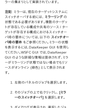
ラーの集まりとして実装されています。
SIOS Protection Suite インストレーションガイド
注記
: ミラーは、現在のターゲットシステムに
スイッチオーバする前には、
ミラーリング
の
SIOS Protection Suite for Windows テクニカルドキュ
状態である必要があります。複数のターゲッ
メンテーション
トが存在している構成や共有のソース / ター
SIOS Protection Suite for Windows について
ゲットが存在する構成におけるスイッチオー
構成
バ時の要件については、以下の
スイッチオー
バ時の要件
SIOS Protection Suite の管理の概要
をご参照ください。ミラーの状態
を表示するには、DataKeeper GUI を使用し
ユーザガイド
てください。WSFC GUI では、DataKeeper
DataKeeper
GUI のような詳細な情報は提供されず、ミラ
はじめに
ーがミラーリング状態ではない場合でもリソ
構成
ースがオンライン (緑色) として表示されま
管理
す。
ユーザガイド
左側のパネルのジョブを選択します。
入門
SIOS DataKeeper の設定方法
そのジョブの上で右クリックし、
[ミラ
ミラーの設定
ーのスイッチオーバ]
を選択します。
ジョブ操作
ジョブ
ダイアログが表示され、選択したジョ