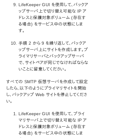
LifeKeeper Single Server Protection for Windows
LifeKeeper GUI を使用して、バックア
ップサーバ上で切り替え可能な IP ア
LifeKeeper Single Server Protection for Windows
ドレスと保護対象ボリューム (存在す
テクニカルドキュメンテーション
る場合) をサービス中の状態にしま
す。
プロダクトライフサイクル
手順 2 から 9 を繰り返して、バックア
PDFでダウンロード
ップサーバ上にサイトを作成します。プ
ライマリサーバとバックアップサーバ
で、サイトペアが同じでなければならな
いことに留意してください。
すべての SMTP 仮想サーバを作成して設定
したら、以下のようにプライマリサイトを開始
し、バックアップ Web サイトを停止してくださ
い。
LifeKeeper GUI を使用して、プライ
マリサーバ上で切り替え可能な IP ア
ドレスと保護対象ボリューム (存在す
る場合) をサービス中の状態にしま