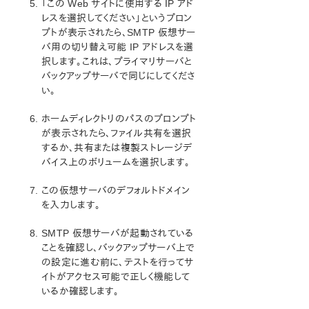
キットの削除
「この Web サイトに使用する IP アド
構成の定義と制限
レスを選択してください」というプロン
プトが表示されたら、SMTP 仮想サー
IIS 構成の考慮事項
バ用の切り替え可能 IP アドレスを選
LifeKeeper とともに IIS をインストールおよび設定
択します。これは、プライマリサーバと
する
バックアップサーバで同じにしてくださ
SIOS Protection Suite およびリカバリキットのイン
い。
ストールと設定
全サーバでの Microsoft IIS のインストールと設定
ホームディレクトリのパスのプロンプト
SMTP 仮想サーバのインストールと設定
が表示されたら、ファイル共有を選択
IIS の構成の定義と制限
するか、共有または複製ストレージデ
IIS リソースの設定タスク
バイス上のボリュームを選択します。
IIS リソース階層のテスト
この仮想サーバのデフォルトドメイン
IIS 階層の管理
を入力します。
IIS のトラブルシューティング
SIOS Protection Suite Recovery Kit for Route 53™ 管
SMTP 仮想サーバが起動されている
理ガイド
ことを確認し、バックアップサーバ上で
の設定に進む前に、テストを行ってサ
SIOS Protection Suite for Windows サポートマトリッ
イトがアクセス可能で正しく機能して
クス
いるか確認します。