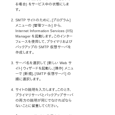
る場合) をサービス中の状態にしま
す。
SIOS Protection Suite インストレーションガイド
SMTP サイトのために、[プログラム]
SIOS Protection Suite for Windows テクニカルドキュ
メニューの [管理ツール] から、
メンテーション
Internet Information Services (IIS)
Manager を起動します。このインター
アプリケーションリカバリーキット
フェースを使用して、プライマリおよび
Recovery Kit for EC2™ 管理ガイド
バックアップの SMTP 仮想サーバを
Generic Application Kit for Load Balancer Health
作成します。
Checks
はじめに SIOS Protection Suite Microsoft SQL Server
サーバ名を選択して [新しい Web サ
はじめに SIOS Protection Suite PostgreSQL サーバー
イト] ウィザードを起動し、[操作] メニュ
ーで [新規]、[SMTP 仮想サーバ] の
SIOS Protection Suite Oracle
順に選択します。
はじめに SIOS Protection Suite Microsoft Internet
Information Services
サイトの説明を入力します。このとき、
IIS の概要
プライマリサーバとバックアップサーバ
IIS のインストール
の両方の説明が同じでなければなら
ハードウェアとソフトウェアの要件
ないことに留意してください。
キットのインストール