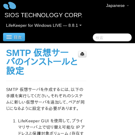
Japanese
SIOS TECHNOLOGY CORP.
LifeKeeper for Windows LIVE — 8.8.1
目次
SMTP 仮想サー
SIOS Protection Suite for Windows
バのインストールと
設定
SIOS Protection Suite for Windows リリースノート
SIOS Protection Suite for Windows クイックスタート
SMTP 仮想サーバを作成するには、以下の
ガイド
手順を実行してください。それぞれのシステ
ムに新しい仮想サーバを追加して、ペアが同
AWS Direct Connect クイックスタートガイド
じになるように設定する必要があります。
AWS VPC ピア接続クイックスタートガイド
LifeKeeper GUI を使用して、プライ
マリサーバ上で切り替え可能な IP ア
Microsoft Azure 動作検証ガイド
ドレスと保護対象ボリューム (存在す